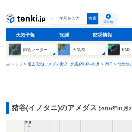
tenki.jp
検索
現在地
天気予報
観測
防災情報
雨雲レーダー
天気図
PM2
トップ
過去天気(アメダス実況・気温)2016年01月
29日
北陸地
猪谷(イノタニ)のアメダス
(2016年01月2