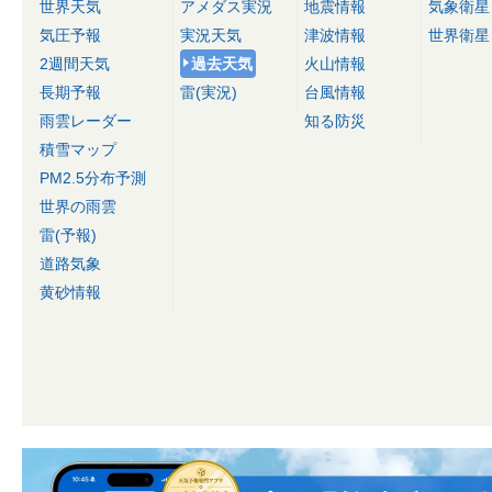
世界天気
アメダス実況
地震情報
気象衛星
気圧予報
実況天気
津波情報
世界衛星
2週間天気
過去天気
火山情報
長期予報
雷(実況)
台風情報
雨雲レーダー
知る防災
積雪マップ
PM2.5分布予測
世界の雨雲
雷(予報)
道路気象
黄砂情報