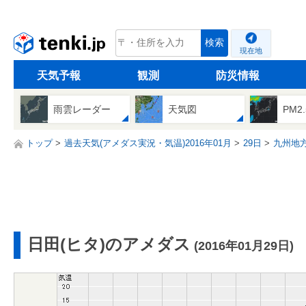
tenki.jp
検索
現在地
天気予報
観測
防災情報
雨雲レーダー
天気図
PM2
トップ
過去天気(アメダス実況・気温)2016年01月
29日
九州地
日田(ヒタ)のアメダス
(2016年01月29日)