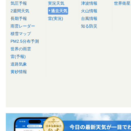
気圧予報
実況天気
津波情報
世界衛星
2週間天気
過去天気
火山情報
長期予報
雷(実況)
台風情報
雨雲レーダー
知る防災
積雪マップ
PM2.5分布予測
世界の雨雲
雷(予報)
道路気象
黄砂情報