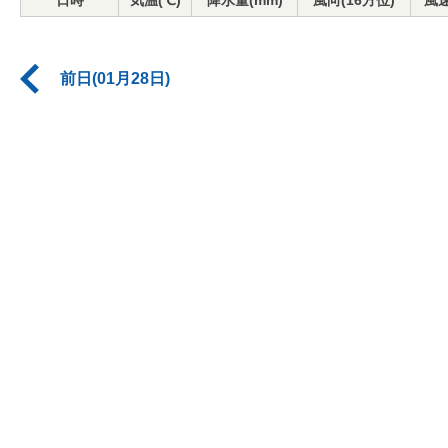
日時
気温(℃)
降水量(mm)
風向(16方位)
風速
前日(01月28日)