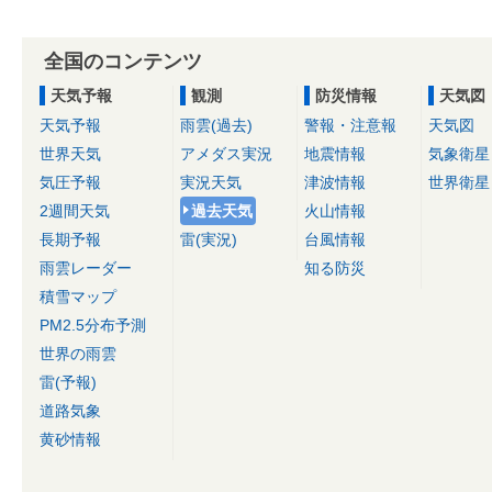
全国のコンテンツ
天気予報
観測
防災情報
天気図
天気予報
雨雲(過去)
警報・注意報
天気図
世界天気
アメダス実況
地震情報
気象衛星
気圧予報
実況天気
津波情報
世界衛星
2週間天気
過去天気
火山情報
長期予報
雷(実況)
台風情報
雨雲レーダー
知る防災
積雪マップ
PM2.5分布予測
世界の雨雲
雷(予報)
道路気象
黄砂情報