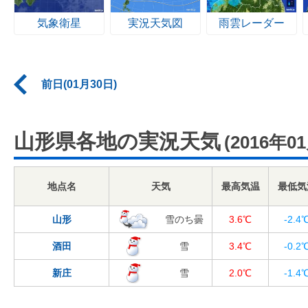
気象衛星
実況天気図
雨雲レーダー
前日(01月30日)
山形県各地の実況天気
(2016年0
地点名
天気
最高気温
最低気
山形
雪のち曇
3.6℃
-2.4
酒田
雪
3.4℃
-0.2
新庄
雪
2.0℃
-1.4