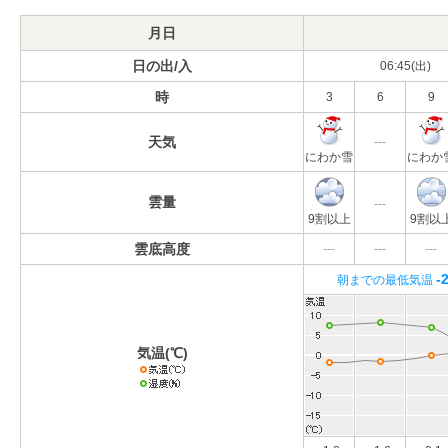
月日
日の出/入
06:45(出)
時
3
6
9
天気
---
にわか雪
にわか
雲量
---
9割以上
9割以
雲底高度
---
---
---
-
朝までの最低気温
気温(℃)