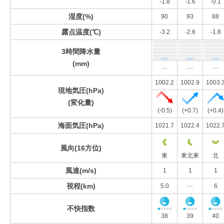
-1.8
-1.6
-0.1
湿度(%)
90
93
88
露点温度(℃)
-3.2
-2.6
-1.8
3時間降水量
(mm)
---
---
---
1002.2
1002.9
1003.
現地気圧(hPa)
(変化量)
(-0.5)
(+0.7)
(+0.4)
海面気圧(hPa)
1021.7
1022.4
1022.
風向(16方位)
東
東北東
北
風速(m/s)
1
1
1
視程(km)
5.0
---
6
不快指数
38
39
40