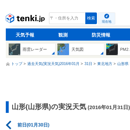
tenki.jp
検索
現在地
天気予報
観測
防災情報
雨雲レーダー
天気図
PM2
トップ
過去天気(実況天気)2016年01月
31日
東北地方
山形県
山形(山形県)の実況天気
(2016年01月31日)
前日(01月30日)