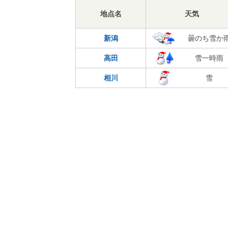
地点名
天気
新潟
曇のち雪か
高田
雪一時雨
相川
雪