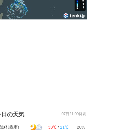
今日の天気
07日21:00発表
道(札幌市)
33℃
/
21℃
20%