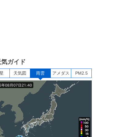
天気ガイド
星
天気図
雨雲
アメダス
PM2.5