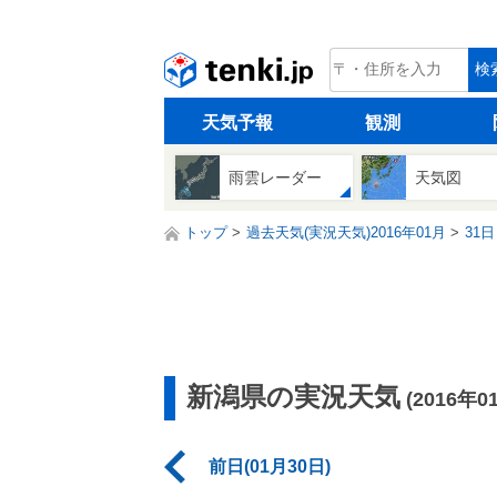
tenki.jp
検
天気予報
観測
雨雲レーダー
天気図
トップ
過去天気(実況天気)2016年01月
31日
新潟県の実況天気
(2016年0
前日(01月30日)