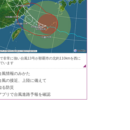
で非常に強い台風13号が那覇市の北約110kmを西に
でいます
台風情報のみかた
台風の接近、上陸に備えて
知る防災
アプリで台風進路予報を確認