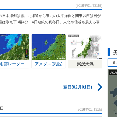
(2016年01月31日)
の日本海側は雪。北海道から東北の太平洋側と関東以西は日が
温は氷点下3度4分、4日連続の真冬日。東北や信越も震える寒
。
衛
雨雲レーダー
アメダス(気温)
実況天気
翌日(02月01日)
1日
2016年01月31日