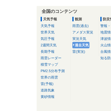
全国のコンテンツ
天気予報
観測
防災
天気予報
雨雲(過去)
警報・
世界天気
アメダス実況
地震情
気圧予報
実況天気
津波情
2週間天気
過去天気
火山情
長期予報
雷(実況)
台風情
雨雲レーダー
知る防
積雪マップ
PM2.5分布予測
世界の雨雲
雷(予報)
道路気象
黄砂情報