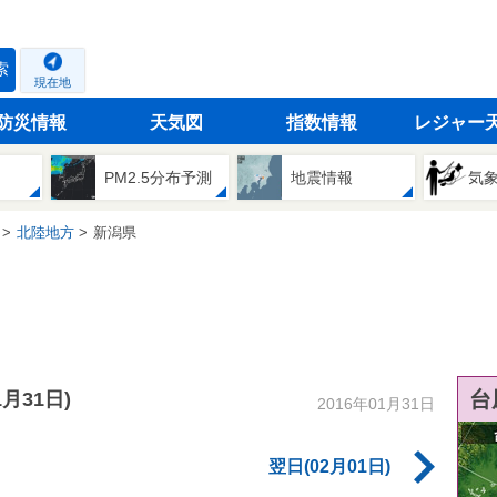
索
現在地
防災情報
天気図
指数情報
レジャー
PM2.5分布予測
地震情報
気
北陸地方
新潟県
台
1月31日)
2016年01月31日
翌日(02月01日)