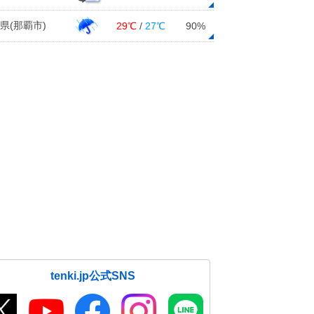
県(那覇市)
29℃
/
27℃
90%
tenki.jp公式SNS