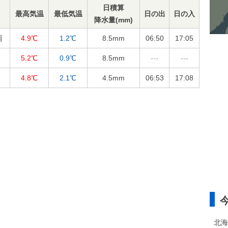
日積算
最高気温
最低気温
日の出
日の入
降水量(mm)
雨
4.9℃
1.2℃
8.5
mm
06:50
17:05
5.2℃
0.9℃
8.5
mm
---
---
4.8℃
2.1℃
4.5
mm
06:53
17:08
北海