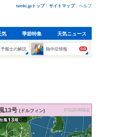
tenki.jpトップ
｜
サイトマップ
｜
ヘルプ
天気
季節特集
天気ニュース
象予報士の解説
熱中症情報
注目
風13号
(ドルフィン)
07日20:00現在