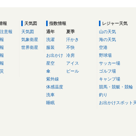
情報
天気図
指数情報
レジャー天気
注意報
天気図
通年
夏季
山の天気
報
気象衛星
洗濯
汗かき
海の天気
報
世界衛星
服装
不快
空港
報
お出かけ
冷房
野球場
報
星空
アイス
サッカー場
災
傘
ビール
ゴルフ場
紫外線
キャンプ場
体感温度
競馬・競艇・競輪
洗車
釣り
睡眠
お出かけスポット