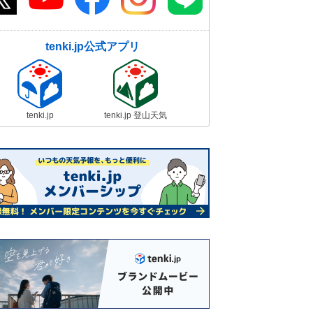
tenki.jp公式アプリ
tenki.jp
tenki.jp 登山天気