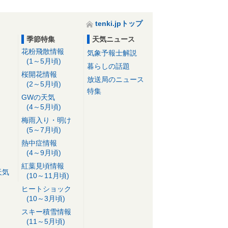
tenki.jpトップ
季節特集
天気ニュース
花粉飛散情報
気象予報士解説
(1～5月頃)
暮らしの話題
桜開花情報
放送局のニュース
(2～5月頃)
特集
GWの天気
(4～5月頃)
梅雨入り・明け
(5～7月頃)
熱中症情報
(4～9月頃)
紅葉見頃情報
天気
(10～11月頃)
ヒートショック
(10～3月頃)
スキー積雪情報
(11～5月頃)