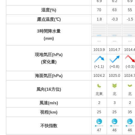
6.9
6.2
6.9
湿度(%)
70
63
55
露点温度(℃)
1.8
-0.3
-1.5
3時間降水量
(mm)
---
---
---
1013.9
1014.7
1014.
現地気圧(hPa)
(変化量)
(+1.1)
(+0.8)
(-0.3)
海面気圧(hPa)
1024.2
1025.0
1024.
風向(16方位)
北東
北
北
風速(m/s)
2
3
2
視程(km)
25
25
35
不快指数
47
46
46