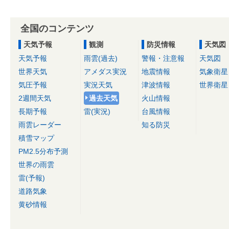
全国のコンテンツ
天気予報
観測
防災情報
天気図
天気予報
雨雲(過去)
警報・注意報
天気図
世界天気
アメダス実況
地震情報
気象衛星
気圧予報
実況天気
津波情報
世界衛星
2週間天気
過去天気
火山情報
長期予報
雷(実況)
台風情報
雨雲レーダー
知る防災
積雪マップ
PM2.5分布予測
世界の雨雲
雷(予報)
道路気象
黄砂情報