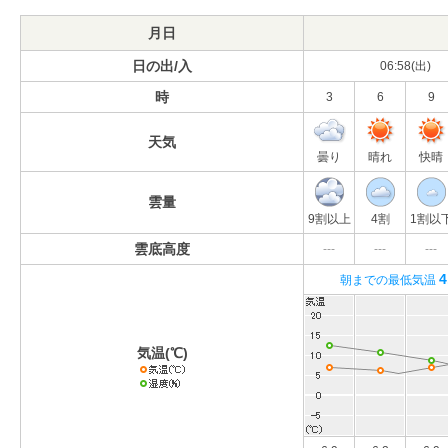
月日
日の出/入
06:58(出)
時
3
6
9
天気
曇り
晴れ
快晴
雲量
9割以上
4割
1割以
雲底高度
---
---
---
4
朝までの最低気温
気温(℃)