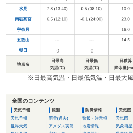
氷見
7.8 (13:40)
0.5 (08:10)
10.0
南砺高宮
6.5 (12:10)
-0.1 (24:00)
23.0
宇奈月
---
---
16.0
五箇山
---
---
14.5
朝日
()
()
日最高
日最低
日積算
地点名
気温(℃)
気温(℃)
降水量(m
※日最高気温・日最低気温・日最大風
全国のコンテンツ
天気予報
観測
防災情報
天気図
天気予報
雨雲(過去)
警報・注意報
天気図
世界天気
アメダス実況
地震情報
気象衛星