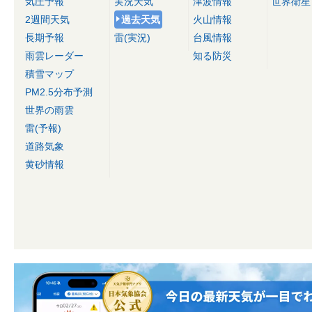
気圧予報
実況天気
津波情報
世界衛星
2週間天気
過去天気
火山情報
長期予報
雷(実況)
台風情報
雨雲レーダー
知る防災
積雪マップ
PM2.5分布予測
世界の雨雲
雷(予報)
道路気象
黄砂情報