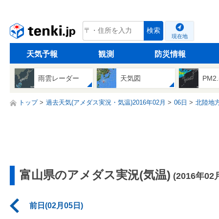
tenki.jp
検索
現在地
天気予報
観測
防災情報
雨雲レーダー
天気図
PM2
トップ
過去天気(アメダス実況・気温)2016年02月
06日
北陸地
富山県のアメダス実況(気温)
(2016年02
前日(02月05日)