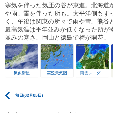
寒気を伴った気圧の谷が東進。北海道
や雨。雷を伴った所も。太平洋側もす
く、午後は関東の所々で雨や雪。熊谷
最高気温は平年並みか低くなった所が
並みの寒さ。岡山と徳島で梅が開花。
気象衛星
実況天気図
雨雲レーダー
前日(02月05日)