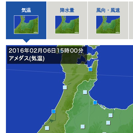
気温
降水量
風向・風速