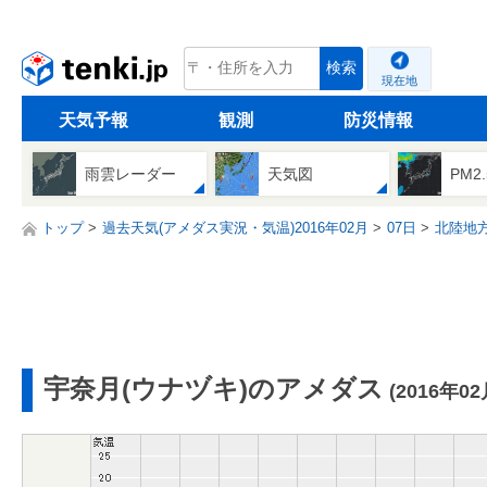
tenki.jp
検索
現在地
天気予報
観測
防災情報
雨雲レーダー
天気図
PM2
トップ
過去天気(アメダス実況・気温)2016年02月
07日
北陸地
宇奈月(ウナヅキ)のアメダス
(2016年02