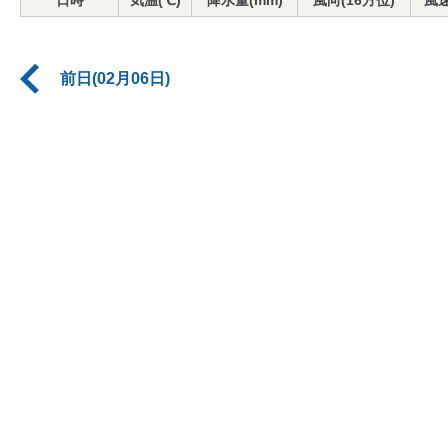
日時
気温(℃)
降水量(mm)
風向(16方位)
風速
前日(02月06日)