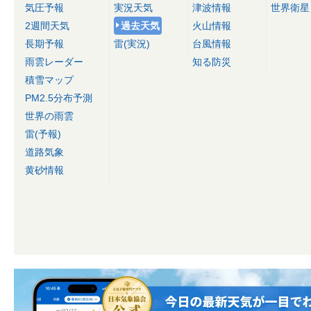
気圧予報
実況天気
津波情報
世界衛星
2週間天気
過去天気
火山情報
長期予報
雷(実況)
台風情報
雨雲レーダー
知る防災
積雪マップ
PM2.5分布予測
世界の雨雲
雷(予報)
道路気象
黄砂情報