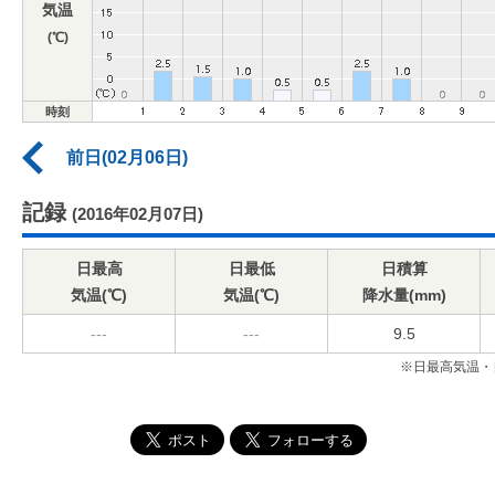
気温
(℃)
時刻
前日(02月06日)
記録
(2016年02月07日)
日最高
日最低
日積算
気温(℃)
気温(℃)
降水量(mm)
---
---
9.5
※日最高気温・