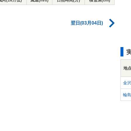
風向(16方位)
風速(m/s)
日照時間(分)
積雪深(cm)
翌日(03月04日)
地
金
輪