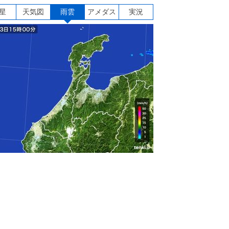
星
天気図
雨雲
アメダス
実況