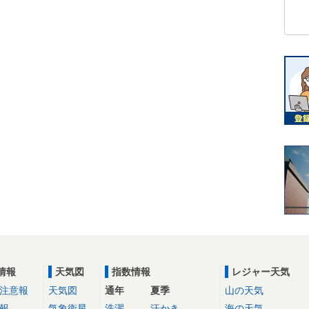
情報
天気図
指数情報
レジャー天気
注意報
天気図
通年
夏季
山の天気
報
気象衛星
洗濯
汗かき
海の天気