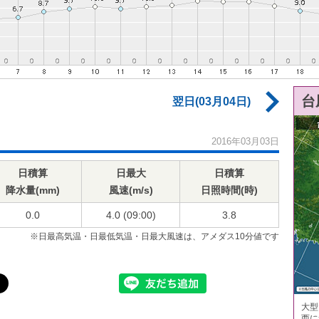
台
翌日(03月04日)
2016年03月03日
日積算
日最大
日積算
降水量(mm)
風速(m/s)
日照時間(時)
0.0
4.0 (09:00)
3.8
※日最高気温・日最低気温・日最大風速は、アメダス10分値です
大型
西に