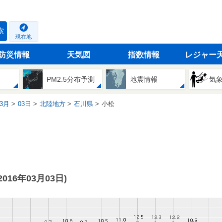
索
現在地
防災情報
天気図
指数情報
レジャー
PM2.5分布予測
地震情報
気
3月
03日
北陸地方
石川県
小松
(2016年03月03日)