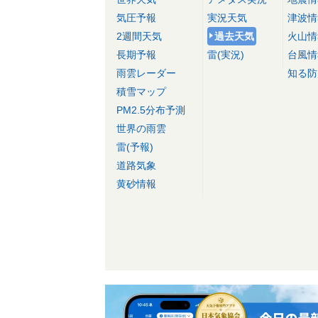
気圧予報
実況天気
津波情
2週間天気
過去天気
火山情
長期予報
雷(実況)
台風情
雨雲レーダー
知る防
積雪マップ
PM2.5分布予測
世界の雨雲
雷(予報)
道路気象
黄砂情報