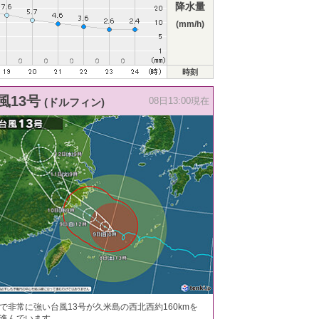
降水量
(mm/h)
時刻
風13号
(ドルフィン)
08日13:00現在
で非常に強い台風13号が久米島の西北西約160kmを
進んでいます