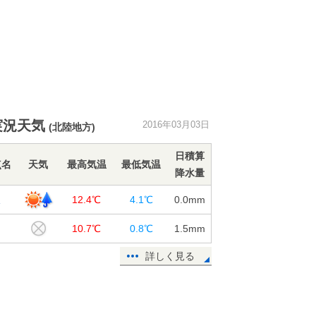
実況天気
2016年03月03日
(北陸地方)
日積算
点名
天気
最高気温
最低気温
降水量
沢
12.4℃
4.1℃
0.0
mm
島
10.7℃
0.8℃
1.5
mm
詳しく見る