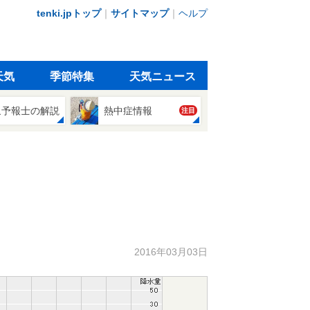
tenki.jpトップ
｜
サイトマップ
｜
ヘルプ
天気
季節特集
天気ニュース
象予報士の解説
熱中症情報
注目
2016年03月03日