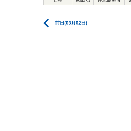
日時
気温(℃)
降水量(mm)
前日(03月02日)