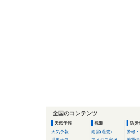
全国のコンテンツ
天気予報
観測
防災
天気予報
雨雲(過去)
警報・
世界天気
アメダス実況
地震情