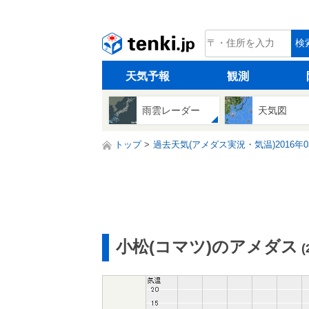
tenki.jp
検
天気予報
観測
雨雲レーダー
天気図
トップ
過去天気(アメダス実況・気温)2016年0
小松(コマツ)のアメダス