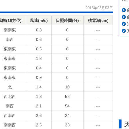
2016年03月03日
風向(16方位)
風速(m/s)
日照時間(分)
積雪深(cm)
南南東
0.3
0
---
南西
0.6
0
---
東南東
0.5
0
---
東南東
1.3
0
---
東南東
0.4
0
---
東南東
0.9
0
---
北
1.4
10
---
西北西
1.3
58
---
南西
2.1
54
---
西南西
2.6
24
---
南南西
2.5
33
---