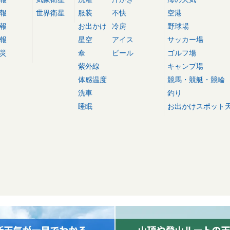
報
世界衛星
服装
不快
空港
報
お出かけ
冷房
野球場
報
星空
アイス
サッカー場
災
傘
ビール
ゴルフ場
紫外線
キャンプ場
体感温度
競馬・競艇・競輪
洗車
釣り
睡眠
お出かけスポット