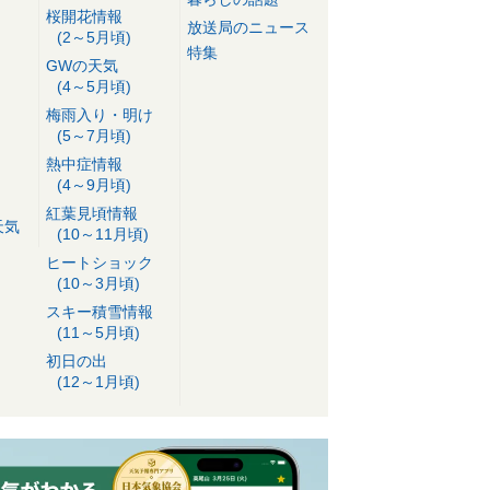
桜開花情報
放送局のニュース
(2～5月頃)
特集
GWの天気
(4～5月頃)
梅雨入り・明け
(5～7月頃)
熱中症情報
(4～9月頃)
紅葉見頃情報
天気
(10～11月頃)
ヒートショック
(10～3月頃)
スキー積雪情報
(11～5月頃)
初日の出
(12～1月頃)