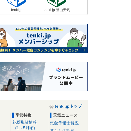
tenki.jp
tenki.jp 登山天気
tenki.jpトップ
季節特集
天気ニュース
花粉飛散情報
気象予報士解説
(1～5月頃)
暮らしの話題