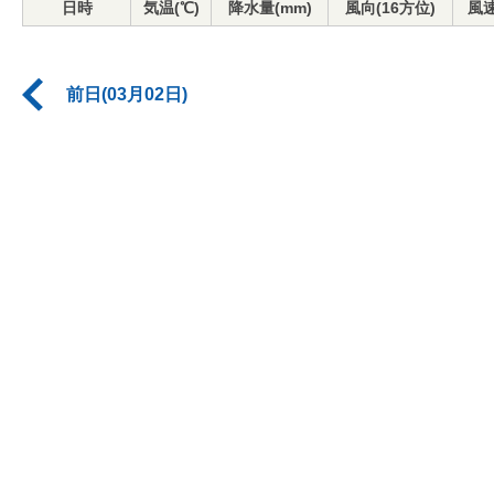
日時
気温(℃)
降水量(mm)
風向(16方位)
風速
前日(03月02日)