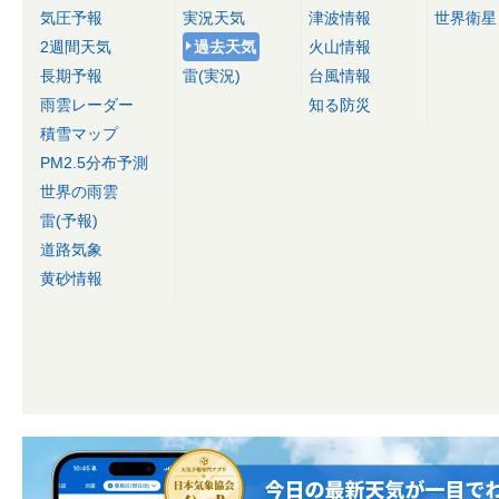
気圧予報
実況天気
津波情報
世界衛星
2週間天気
過去天気
火山情報
長期予報
雷(実況)
台風情報
雨雲レーダー
知る防災
積雪マップ
PM2.5分布予測
世界の雨雲
雷(予報)
道路気象
黄砂情報