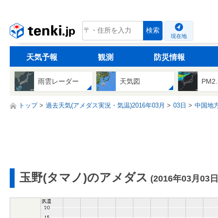
tenki.jp
検索
現在地
天気予報
観測
防災情報
雨雲レーダー
天気図
PM2
トップ
過去天気(アメダス実況・気温)2016年03月
03日
中国地
玉野(タマノ)のアメダス
(2016年03月03日