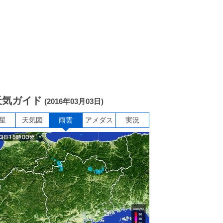
天気ガイド
(2016年03月03日)
星
天気図
雨雲
アメダス
実況