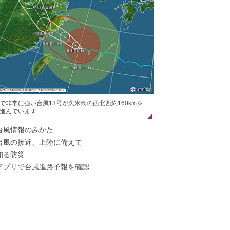
で非常に強い台風13号が久米島の西北西約160kmを
進んでいます
台風情報のみかた
台風の接近、上陸に備えて
知る防災
アプリで台風進路予報を確認