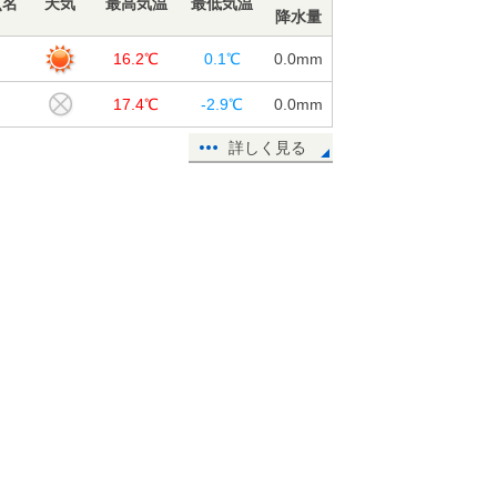
点名
天気
最高気温
最低気温
降水量
山
16.2℃
0.1℃
0.0
mm
山
17.4℃
-2.9℃
0.0
mm
詳しく見る