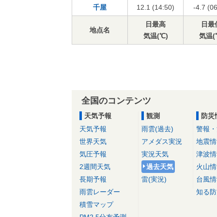
千屋
12.1 (14:50)
-4.7 (0
日最高
日最
地点名
気温(℃)
気温(
全国のコンテンツ
天気予報
観測
防災
天気予報
雨雲(過去)
警報・
世界天気
アメダス実況
地震情
気圧予報
実況天気
津波情
2週間天気
過去天気
火山情
長期予報
雷(実況)
台風情
雨雲レーダー
知る防
積雪マップ