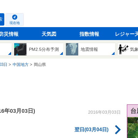
索
現在地
防災情報
天気図
指数情報
レジャー
PM2.5分布予測
地震情報
気
03日
中国地方
岡山県
台
016年03月03日)
2016年03月03日
翌日(03月04日)