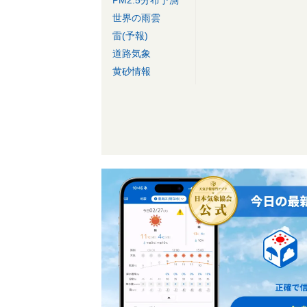
PM2.5分布予測
世界の雨雲
雷(予報)
道路気象
黄砂情報