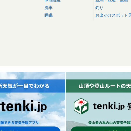
体感温度
競馬・競艇・競輪
洗車
釣り
睡眠
お出かけスポット