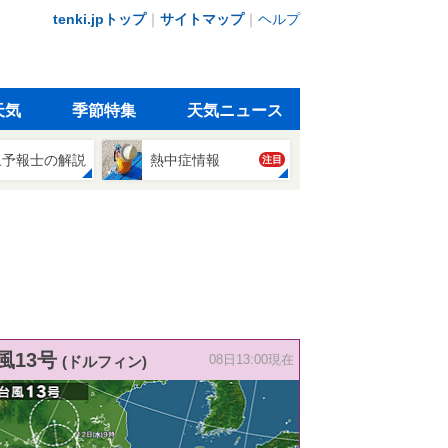
tenki.jpトップ
｜
サイトマップ
｜
ヘルプ
天気
季節特集
天気ニュース
象予報士の解説
熱中症情報
注目
風13号
(ドルフィン)
08日13:00現在