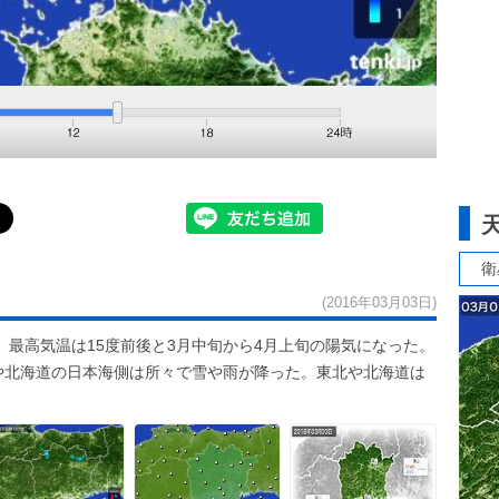
衛
(2016年03月03日)
最高気温は15度前後と3月中旬から4月上旬の陽気になった。
北や北海道の日本海側は所々で雪や雨が降った。東北や北海道は