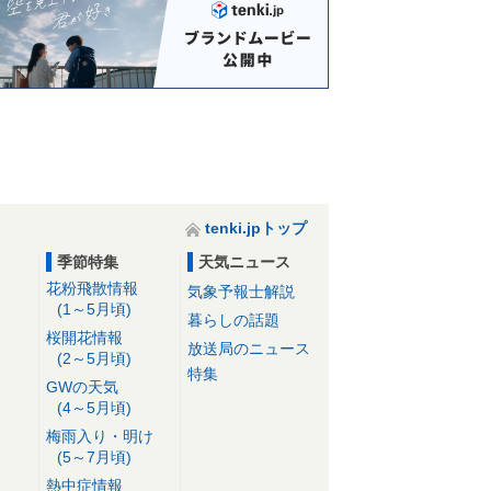
tenki.jpトップ
季節特集
天気ニュース
花粉飛散情報
気象予報士解説
(1～5月頃)
暮らしの話題
桜開花情報
放送局のニュース
(2～5月頃)
特集
GWの天気
(4～5月頃)
梅雨入り・明け
(5～7月頃)
熱中症情報