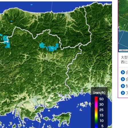
大型
西に