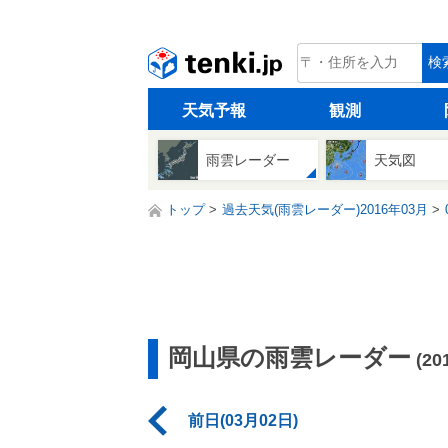
tenki.jp
検
天気予報
観測
雨雲レーダー
天気図
トップ
過去天気(雨雲レーダー)2016年03月
岡山県の雨雲レーダー
(2
前日(03月02日)