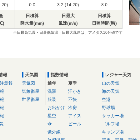
6:20)
0.0
3.2 (14:20)
8.0
低
日積算
日最大
日積算
℃)
降水量(mm)
風速(m/s)
日照時間(時)
※日最高気温・日最低気温・日最大風速は、アメダス10分値です
情報
天気図
指数情報
レジャー天気
注意報
天気図
通年
夏季
山の天気
報
気象衛星
洗濯
汗かき
海の天気
報
世界衛星
服装
不快
空港
報
お出かけ
冷房
野球場
報
星空
アイス
サッカー場
災
傘
ビール
ゴルフ場
紫外線
キャンプ場