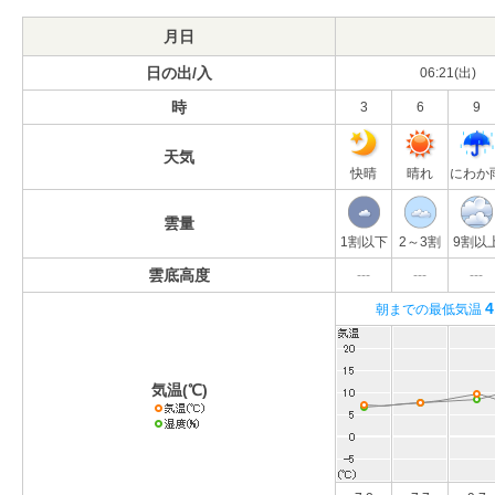
月日
日の出/入
06:21(出)
時
3
6
9
天気
快晴
晴れ
にわか
雲量
1割以下
2～3割
9割以
雲底高度
---
---
---
4
朝までの最低気温
気温(℃)