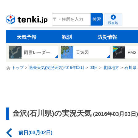
tenki.jp
検索
現在地
天気予報
観測
防災情報
雨雲レーダー
天気図
PM2
トップ
過去天気(実況天気)2016年03月
03日
北陸地方
石川県
金沢(石川県)の実況天気
(2016年03月03日)
前日(03月02日)