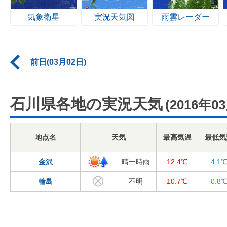
気象衛星
実況天気図
雨雲レーダー
前日(03月02日)
石川県各地の実況天気
(2016年0
地点名
天気
最高気温
最低気
金沢
晴一時雨
12.4℃
4.1
輪島
不明
10.7℃
0.8