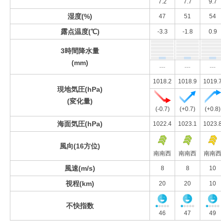
7.2
7.7
9.7
湿度(%)
47
51
54
露点温度(℃)
-3.3
-1.8
0.9
3時間降水量
(mm)
---
---
---
1018.2
1018.9
1019.
現地気圧(hPa)
(変化量)
(-0.7)
(+0.7)
(+0.8)
海面気圧(hPa)
1022.4
1023.1
1023.
風向(16方位)
南南西
南南西
南南
風速(m/s)
8
8
10
視程(km)
20
20
10
不快指数
46
47
49