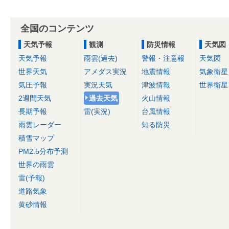
全国のコンテンツ
天気予報
観測
防災情報
天気図
天気予報
雨雲(過去)
警報・注意報
天気図
世界天気
アメダス実況
地震情報
気象衛星
気圧予報
実況天気
津波情報
世界衛星
2週間天気
過去天気
火山情報
長期予報
雷(実況)
台風情報
雨雲レーダー
知る防災
積雪マップ
PM2.5分布予測
世界の雨雲
雷(予報)
道路気象
黄砂情報