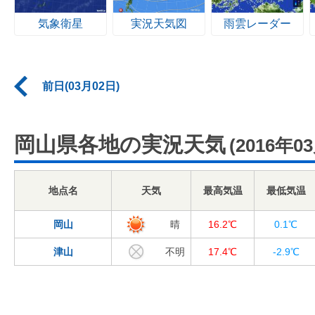
気象衛星
実況天気図
雨雲レーダー
前日(03月02日)
岡山県各地の実況天気
(2016年0
地点名
天気
最高気温
最低気温
岡山
晴
16.2℃
0.1℃
津山
不明
17.4℃
-2.9℃