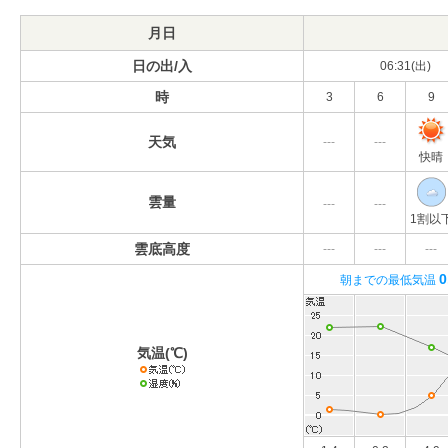
月日
日の出/入
06:31(出)
時
3
6
9
天気
---
---
快晴
雲量
---
---
1割以
雲底高度
---
---
---
0
朝までの最低気温
気温(℃)