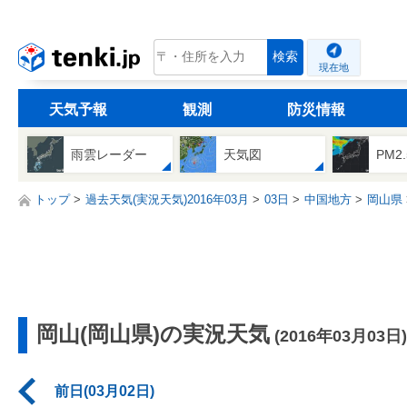
tenki.jp
検索
現在地
天気予報
観測
防災情報
雨雲レーダー
天気図
PM2
トップ
過去天気(実況天気)2016年03月
03日
中国地方
岡山県
岡山(岡山県)の実況天気
(2016年03月03日)
前日(03月02日)