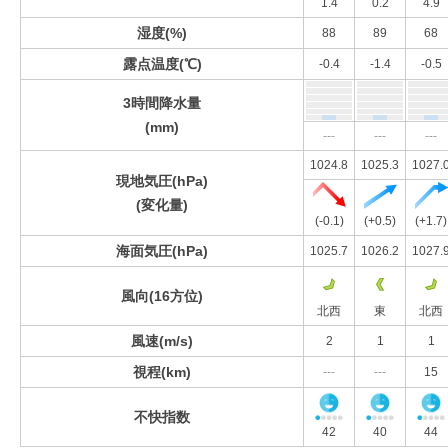
1.4
0.2
4.9
湿度(%)
88
89
68
露点温度(℃)
-0.4
-1.4
-0.5
3時間降水量
(mm)
---
---
---
1024.8
1025.3
1027.
現地気圧(hPa)
(変化量)
(-0.1)
(+0.5)
(+1.7)
海面気圧(hPa)
1025.7
1026.2
1027.
風向(16方位)
北西
東
北西
風速(m/s)
2
1
1
視程(km)
---
---
15
不快指数
42
40
44