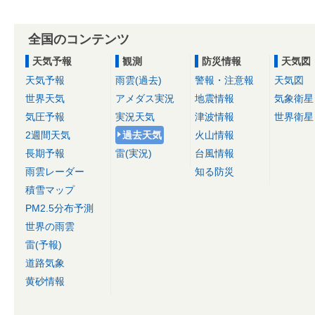
全国のコンテンツ
天気予報
観測
防災情報
天気図
天気予報
雨雲(過去)
警報・注意報
天気図
世界天気
アメダス実況
地震情報
気象衛星
気圧予報
実況天気
津波情報
世界衛星
2週間天気
過去天気
火山情報
長期予報
雷(実況)
台風情報
雨雲レーダー
知る防災
積雪マップ
PM2.5分布予測
世界の雨雲
雷(予報)
道路気象
黄砂情報