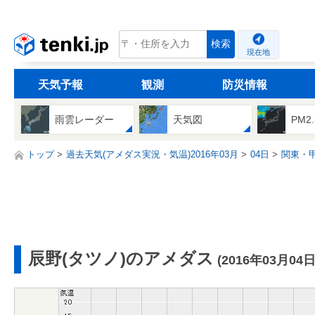
tenki.jp
検索
現在地
天気予報
観測
防災情報
雨雲レーダー
天気図
PM2
トップ
過去天気(アメダス実況・気温)2016年03月
04日
関東・
辰野(タツノ)のアメダス
(2016年03月04日