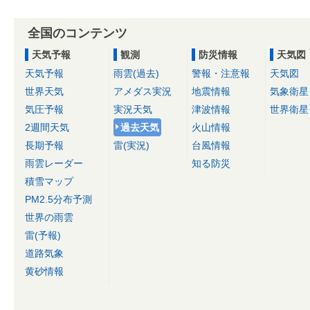
全国のコンテンツ
天気予報
観測
防災情報
天気図
天気予報
雨雲(過去)
警報・注意報
天気図
世界天気
アメダス実況
地震情報
気象衛星
気圧予報
実況天気
津波情報
世界衛星
2週間天気
過去天気
火山情報
長期予報
雷(実況)
台風情報
雨雲レーダー
知る防災
積雪マップ
PM2.5分布予測
世界の雨雲
雷(予報)
道路気象
黄砂情報