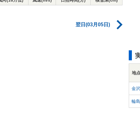
風向(16方位)
風速(m/s)
日照時間(分)
積雪深(cm)
翌日(03月05日)
地
金
輪