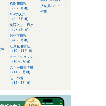
桜開花情報
放送局のニュース
(2～5月頃)
特集
GWの天気
(4～5月頃)
梅雨入り・明け
(5～7月頃)
熱中症情報
(4～9月頃)
紅葉見頃情報
天気
(10～11月頃)
ヒートショック
(10～3月頃)
スキー積雪情報
(11～5月頃)
初日の出
(12～1月頃)