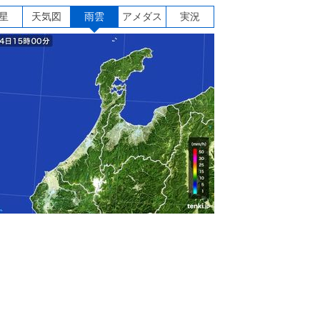
星
天気図
雨雲
アメダス
実況