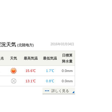
実況天気
2016年03月04日
(北陸地方)
日積算
点名
天気
最高気温
最低気温
降水量
沢
15.6℃
1.7℃
0.0
mm
島
13.1℃
0.8℃
0.0
mm
詳しく見る