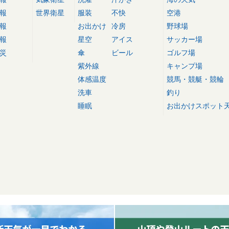
報
世界衛星
服装
不快
空港
報
お出かけ
冷房
野球場
報
星空
アイス
サッカー場
災
傘
ビール
ゴルフ場
紫外線
キャンプ場
体感温度
競馬・競艇・競輪
洗車
釣り
睡眠
お出かけスポット