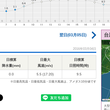
台
翌日(03月05日)
2016年03月04日
日積算
日最大
日積算
降水量(mm)
風速(m/s)
日照時間(時)
0.0
5.5 (17:20)
9.5
※日最高気温・日最低気温・日最大風速は、アメダス10分値です
大型
西に