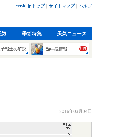
tenki.jpトップ
｜
サイトマップ
｜
ヘルプ
天気
季節特集
天気ニュース
象予報士の解説
熱中症情報
注目
2016年03月04日