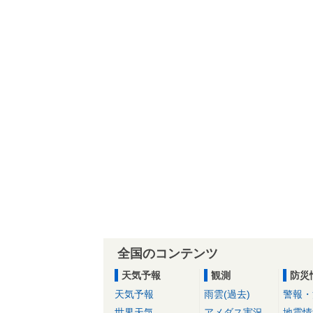
全国のコンテンツ
天気予報
観測
防災
天気予報
雨雲(過去)
警報・
世界天気
アメダス実況
地震情