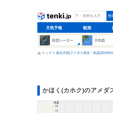
tenki.jp
検
天気予報
観測
雨雲レーダー
天気図
トップ
過去天気(アメダス実況・気温)2016年0
かほく(カホク)のアメダ