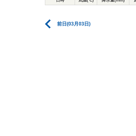
日時
気温(℃)
降水量(mm)
前日(03月03日)