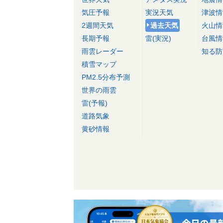
気圧予報
実況天気
津波情
2週間天気
過去天気
火山情
長期予報
雷(実況)
台風情
雨雲レーダー
知る防
積雪マップ
PM2.5分布予測
世界の雨雲
雷(予報)
道路気象
黄砂情報