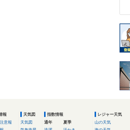
情報
天気図
指数情報
レジャー天気
注意報
天気図
通年
夏季
山の天気
報
気象衛星
洗濯
汗かき
海の天気