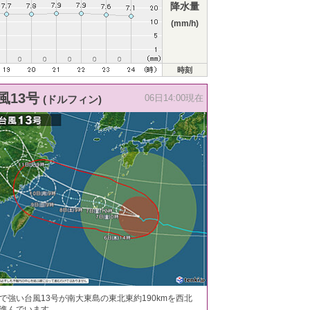
降水量
(mm/h)
時刻
風13号
(ドルフィン)
06日14:00現在
で強い台風13号が南大東島の東北東約190kmを西北
進んでいます