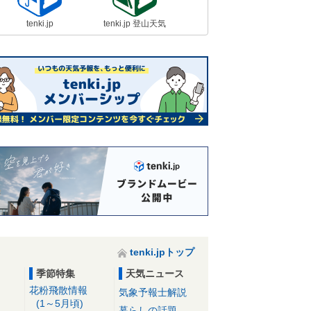
tenki.jp
tenki.jp 登山天気
tenki.jpトップ
季節特集
天気ニュース
花粉飛散情報
気象予報士解説
(1～5月頃)
暮らしの話題