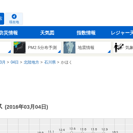
索
現在地
防災情報
天気図
指数情報
レジャー
PM2.5分布予測
地震情報
気
3月
04日
北陸地方
石川県
かほく
ス
(2016年03月04日)