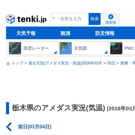
tenki.jp
検索
現在地
天気予報
観測
防災情報
雨雲レーダー
天気図
PM2
トップ
過去天気(アメダス実況・気温)2016年03月
05日
関東・
栃木県のアメダス実況(気温)
(2016年03
前日(03月04日)