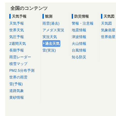
全国のコンテンツ
天気予報
観測
防災情報
天気図
天気予報
雨雲(過去)
警報・注意報
天気図
世界天気
アメダス実況
地震情報
気象衛星
気圧予報
実況天気
津波情報
世界衛星
2週間天気
過去天気
火山情報
長期予報
雷(実況)
台風情報
雨雲レーダー
知る防災
積雪マップ
PM2.5分布予測
世界の雨雲
雷(予報)
道路気象
黄砂情報