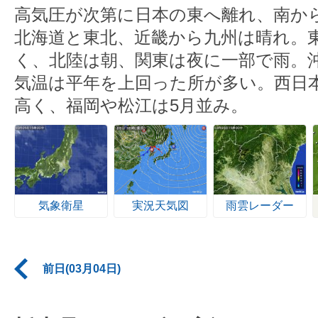
高気圧が次第に日本の東へ離れ、南か
北海道と東北、近畿から九州は晴れ。
く、北陸は朝、関東は夜に一部で雨。
気温は平年を上回った所が多い。西日
高く、福岡や松江は5月並み。
気象衛星
実況天気図
雨雲レーダー
前日(03月04日)