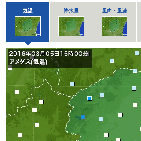
気温
降水量
風向・風速