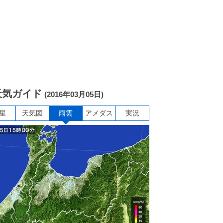
天気ガイド
(2016年03月05日)
星
天気図
雨雲
アメダス
実況