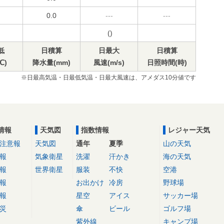
0.0
---
---
()
低
日積算
日最大
日積算
℃)
降水量(mm)
風速(m/s)
日照時間(時)
※日最高気温・日最低気温・日最大風速は、アメダス10分値です
情報
天気図
指数情報
レジャー天気
注意報
天気図
通年
夏季
山の天気
報
気象衛星
洗濯
汗かき
海の天気
報
世界衛星
服装
不快
空港
報
お出かけ
冷房
野球場
報
星空
アイス
サッカー場
災
傘
ビール
ゴルフ場
紫外線
キャンプ場