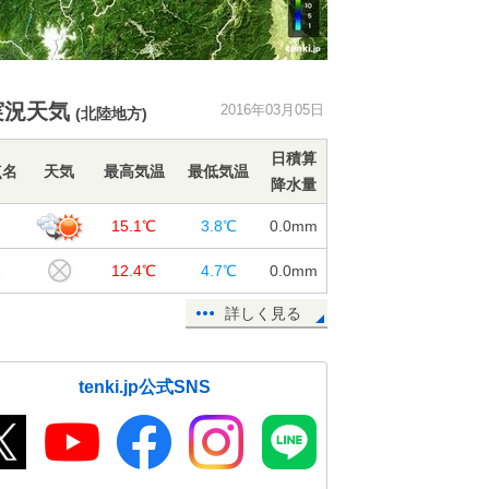
実況天気
2016年03月05日
(北陸地方)
日積算
点名
天気
最高気温
最低気温
降水量
山
15.1℃
3.8℃
0.0
mm
木
12.4℃
4.7℃
0.0
mm
詳しく見る
tenki.jp公式SNS