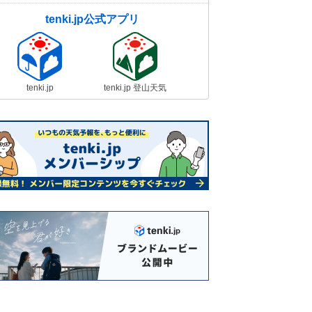
tenki.jp公式アプリ
tenki.jp
tenki.jp 登山天気