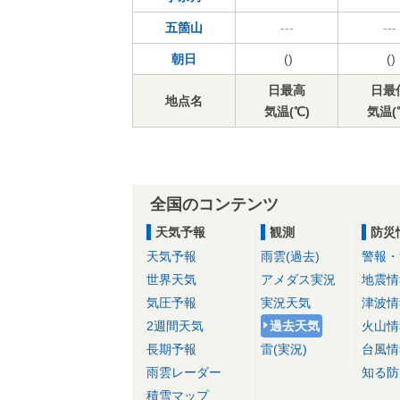
五箇山
---
---
朝日
()
()
日最高
日最
地点名
気温(℃)
気温(
全国のコンテンツ
天気予報
観測
防災
天気予報
雨雲(過去)
警報・
世界天気
アメダス実況
地震情
気圧予報
実況天気
津波情
2週間天気
過去天気
火山情
長期予報
雷(実況)
台風情
雨雲レーダー
知る防
積雪マップ