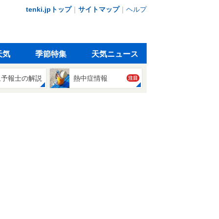
tenki.jpトップ
｜
サイトマップ
｜
ヘルプ
天気
季節特集
天気ニュース
象予報士の解説
熱中症情報
注目