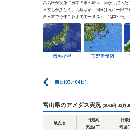
高気圧が次第に日本の東へ離れ、南から湿った
日差しが少なく、北陸は朝、関東は夜に一部で
西日本で今年これまでで一番高く、福岡や松江
気象衛星
実況天気図
前日(03月04日)
富山県のアメダス実況
(2016年03月0
日最高
日最
地点名
気温(℃)
気温(