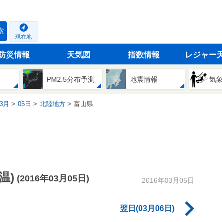
索
現在地
防災情報
天気図
指数情報
レジャー
PM2.5分布予測
地震情報
気
3月
05日
北陸地方
富山県
温)
(2016年03月05日)
2016年03月05日
翌日(03月06日)