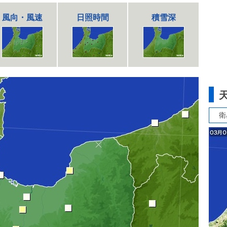
風向・風速
日照時間
積雪深
衛