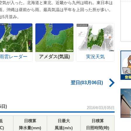
空気が入った。北海道と東北、近畿から九州は晴れ。東日本は
雨。沖縄は昼前から雨。最高気温は平年を上回った所が多い。
は5月並み。
雨雲レーダー
アメダス(気温)
実況天気
翌日(03月06日)
5日)
2016年03月05日
低
日積算
日最大
日積算
℃)
降水量(mm)
風速(m/s)
日照時間(時)