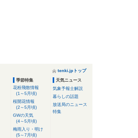
tenki.jpトップ
季節特集
天気ニュース
花粉飛散情報
気象予報士解説
(1～5月頃)
暮らしの話題
桜開花情報
放送局のニュース
(2～5月頃)
特集
GWの天気
(4～5月頃)
梅雨入り・明け
(5～7月頃)