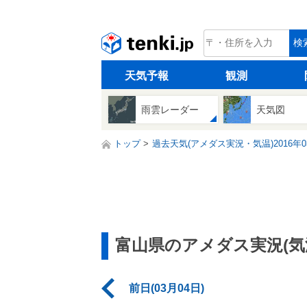
tenki.jp
検
天気予報
観測
雨雲レーダー
天気図
トップ
過去天気(アメダス実況・気温)2016年0
富山県のアメダス実況(気
前日(03月04日)