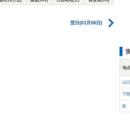
風向(16方位)
風速(m/s)
日照時間(分)
積雪深(cm)
翌日(03月06日)
地
山
下
萩