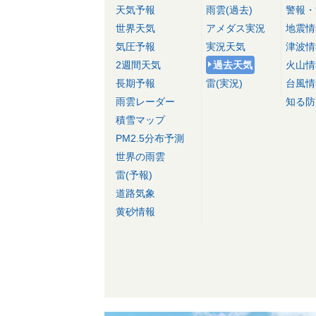
天気予報
雨雲(過去)
警報・
世界天気
アメダス実況
地震情
気圧予報
実況天気
津波情
2週間天気
過去天気
火山情
長期予報
雷(実況)
台風情
雨雲レーダー
知る防
積雪マップ
PM2.5分布予測
世界の雨雲
雷(予報)
道路気象
黄砂情報