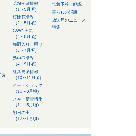
花粉飛散情報
気象予報士解説
(1～5月頃)
暮らしの話題
桜開花情報
放送局のニュース
(2～5月頃)
特集
GWの天気
(4～5月頃)
梅雨入り・明け
(5～7月頃)
熱中症情報
(4～9月頃)
紅葉見頃情報
天気
(10～11月頃)
ヒートショック
(10～3月頃)
スキー積雪情報
(11～5月頃)
初日の出
(12～1月頃)