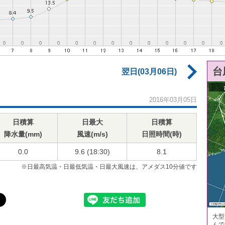
台
翌日(03月06日)
2016年03月05日
日積算
日最大
日積算
降水量(mm)
風速(m/s)
日照時間(時)
0.0
9.6 (18:30)
8.1
※日最高気温・日最低気温・日最大風速は、アメダス10分値です
大型
んで