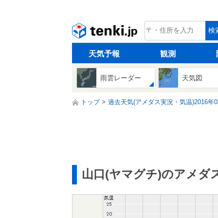
tenki.jp
検
天気予報
観測
雨雲レーダー
天気図
トップ
過去天気(アメダス実況・気温)2016年0
山口(ヤマグチ)のアメダ