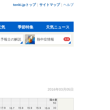
tenki.jpトップ
｜
サイトマップ
｜
ヘルプ
天気
季節特集
天気ニュース
象予報士の解説
熱中症情報
注目
2016年03月05日