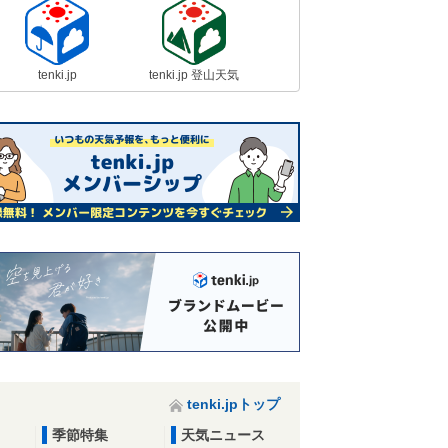
tenki.jp
tenki.jp 登山天気
tenki.jpトップ
季節特集
天気ニュース