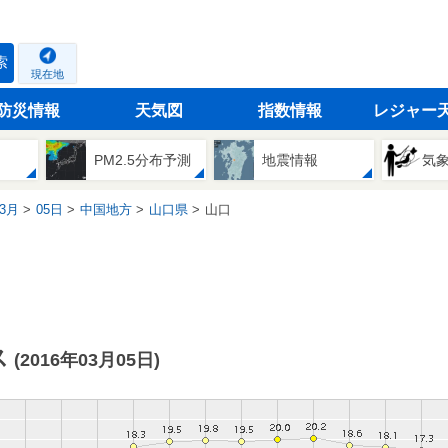
索
現在地
防災情報
天気図
指数情報
レジャー
PM2.5分布予測
地震情報
気
3月
05日
中国地方
山口県
山口
ス
(2016年03月05日)