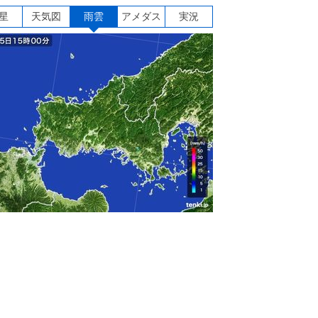
星
天気図
雨雲
アメダス
実況