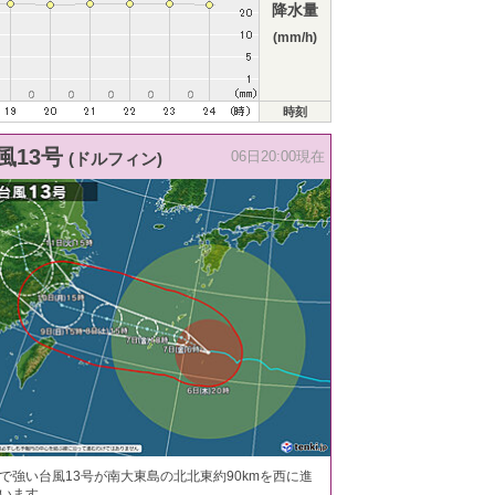
降水量
(mm/h)
時刻
風13号
(ドルフィン)
06日20:00現在
で強い台風13号が南大東島の北北東約90kmを西に進
います