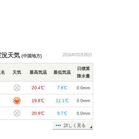
実況天気
2016年03月05日
(中国地方)
日積算
点名
天気
最高気温
最低気温
降水量
口
20.4℃
7.8℃
0.0
mm
関
19.8℃
11.1℃
0.0
mm
20.9℃
9.7℃
0.0
mm
詳しく見る