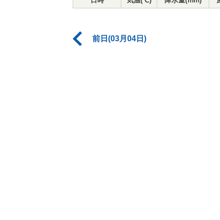
日時
気温(℃)
降水量(mm)
前日(03月04日)