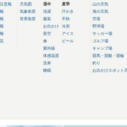
注意報
天気図
通年
夏季
山の天気
報
気象衛星
洗濯
汗かき
海の天気
報
世界衛星
服装
不快
空港
報
お出かけ
冷房
野球場
報
星空
アイス
サッカー場
災
傘
ビール
ゴルフ場
紫外線
キャンプ場
体感温度
競馬・競艇・競輪
洗車
釣り
睡眠
お出かけスポット