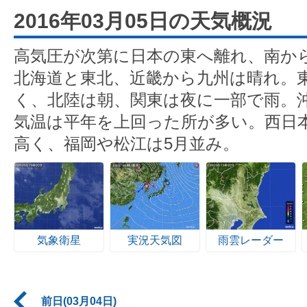
2016年03月05日の天気概況
高気圧が次第に日本の東へ離れ、南か
北海道と東北、近畿から九州は晴れ。
く、北陸は朝、関東は夜に一部で雨。
気温は平年を上回った所が多い。西日
高く、福岡や松江は5月並み。
気象衛星
実況天気図
雨雲レーダー
前日(03月04日)