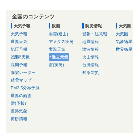
全国のコンテンツ
天気予報
観測
防災情報
天気図
天気予報
雨雲(過去)
警報・注意報
天気図
世界天気
アメダス実況
地震情報
気象衛星
気圧予報
実況天気
津波情報
世界衛星
2週間天気
過去天気
火山情報
長期予報
雷(実況)
台風情報
雨雲レーダー
知る防災
積雪マップ
PM2.5分布予測
世界の雨雲
雷(予報)
道路気象
黄砂情報