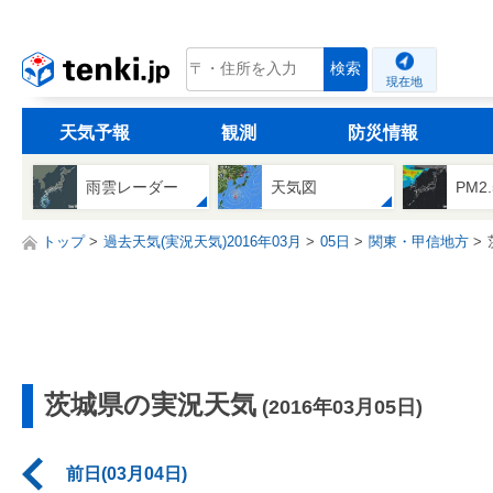
tenki.jp
検索
現在地
天気予報
観測
防災情報
雨雲レーダー
天気図
PM2
トップ
過去天気(実況天気)2016年03月
05日
関東・甲信地方
茨城県の実況天気
(2016年03月05日)
前日(03月04日)