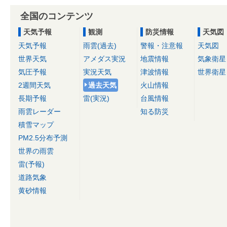
全国のコンテンツ
天気予報
観測
防災情報
天気図
天気予報
雨雲(過去)
警報・注意報
天気図
世界天気
アメダス実況
地震情報
気象衛星
気圧予報
実況天気
津波情報
世界衛星
2週間天気
過去天気
火山情報
長期予報
雷(実況)
台風情報
雨雲レーダー
知る防災
積雪マップ
PM2.5分布予測
世界の雨雲
雷(予報)
道路気象
黄砂情報