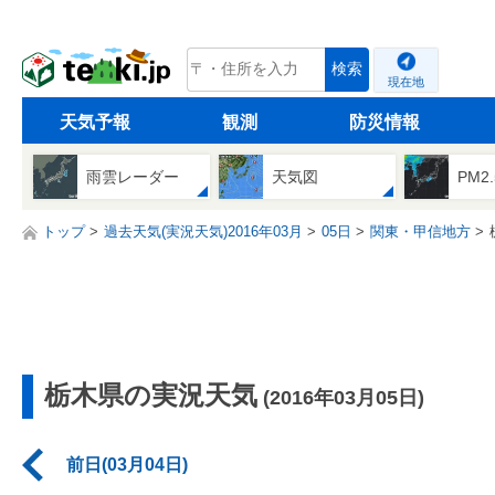
tenki.jp
検索
現在地
天気予報
観測
防災情報
雨雲レーダー
天気図
PM2
トップ
過去天気(実況天気)2016年03月
05日
関東・甲信地方
栃木県の実況天気
(2016年03月05日)
前日(03月04日)