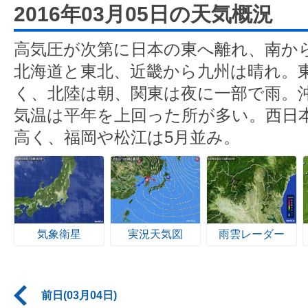
2016年03月05日の天気概況
高気圧が次第に日本の東へ離れ、南か
北海道と東北、近畿から九州は晴れ。
く、北陸は朝、関東は夜に一部で雨。
気温は平年を上回った所が多い。西日
高く、福岡や松江は5月並み。
気象衛星
実況天気図
雨雲レーダー
前日(03月04日)