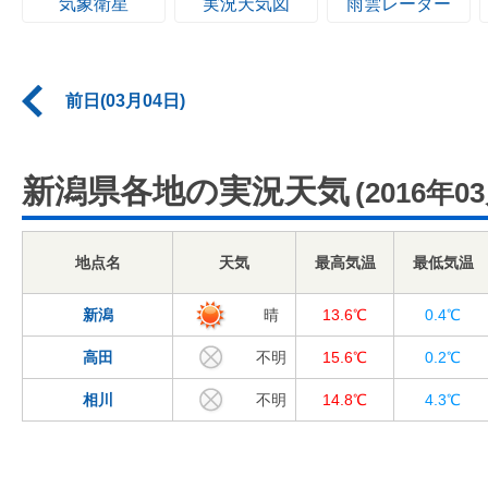
気象衛星
実況天気図
雨雲レーダー
前日(03月04日)
新潟県各地の実況天気
(2016年0
地点名
天気
最高気温
最低気温
新潟
晴
13.6℃
0.4℃
高田
不明
15.6℃
0.2℃
相川
不明
14.8℃
4.3℃