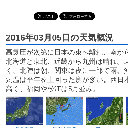
2016年03月05日の天気概況
高気圧が次第に日本の東へ離れ、南か
北海道と東北、近畿から九州は晴れ。
く、北陸は朝、関東は夜に一部で雨。
気温は平年を上回った所が多い。西日
高く、福岡や松江は5月並み。