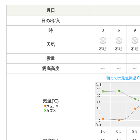
月日
日の出/入
---
時
3
6
9
天気
不明
不明
不明
雲量
---
---
---
雲底高度
---
---
---
0
朝までの最低気温
気温(℃)
1.0
0.5
8.9