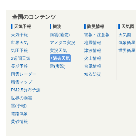
全国のコンテンツ
天気予報
観測
防災情報
天気図
天気予報
雨雲(過去)
警報・注意報
天気図
世界天気
アメダス実況
地震情報
気象衛星
気圧予報
実況天気
津波情報
世界衛星
2週間天気
過去天気
火山情報
長期予報
雷(実況)
台風情報
雨雲レーダー
知る防災
積雪マップ
PM2.5分布予測
世界の雨雲
雷(予報)
道路気象
黄砂情報