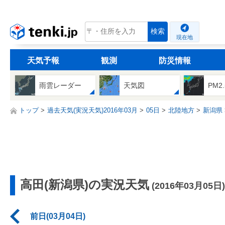
tenki.jp
検索
現在地
天気予報
観測
防災情報
雨雲レーダー
天気図
PM2
トップ
過去天気(実況天気)2016年03月
05日
北陸地方
新潟県
高田(新潟県)の実況天気
(2016年03月05日)
前日(03月04日)