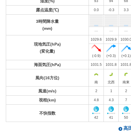
湿度(%)
93
94
68
露点温度(℃)
0.0
-0.3
3.3
3時間降水量
(mm)
---
---
---
1029.6
1029.9
1030.
現地気圧(hPa)
(変化量)
(-0.9)
(+0.3)
(+0.1)
海面気圧(hPa)
1031.5
1031.8
1031.
風向(16方位)
南
北西
南東
風速(m/s)
2
1
2
視程(km)
4.8
4.3
7
不快指数
42
41
50
高田