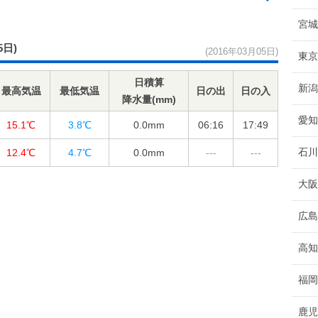
宮城
5日)
(2016年03月05日)
東京
日積算
新潟
最高気温
最低気温
日の出
日の入
降水量(mm)
愛知
15.1℃
3.8℃
0.0
mm
06:16
17:49
石川
12.4℃
4.7℃
0.0
mm
---
---
大阪
広島
高知
福岡
鹿児