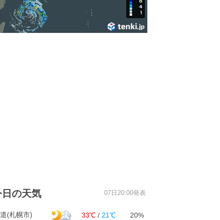
今日の天気
07日20:00発表
道(札幌市)
33℃
/
21℃
20%