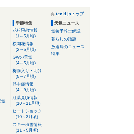
tenki.jpトップ
季節特集
天気ニュース
花粉飛散情報
気象予報士解説
(1～5月頃)
暮らしの話題
桜開花情報
放送局のニュース
(2～5月頃)
特集
GWの天気
(4～5月頃)
梅雨入り・明け
(5～7月頃)
熱中症情報
(4～9月頃)
紅葉見頃情報
天気
(10～11月頃)
ヒートショック
(10～3月頃)
スキー積雪情報
(11～5月頃)