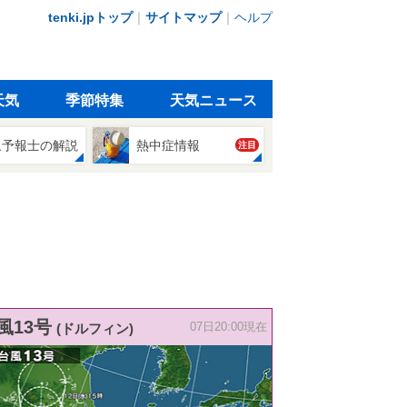
tenki.jpトップ
｜
サイトマップ
｜
ヘルプ
天気
季節特集
天気ニュース
象予報士の解説
熱中症情報
注目
風13号
(ドルフィン)
07日20:00現在