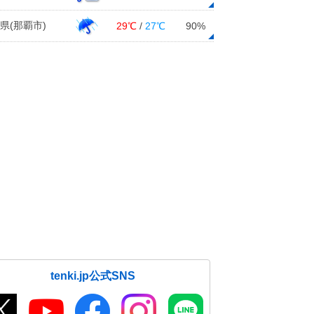
県(那覇市)
29℃
/
27℃
90%
tenki.jp公式SNS