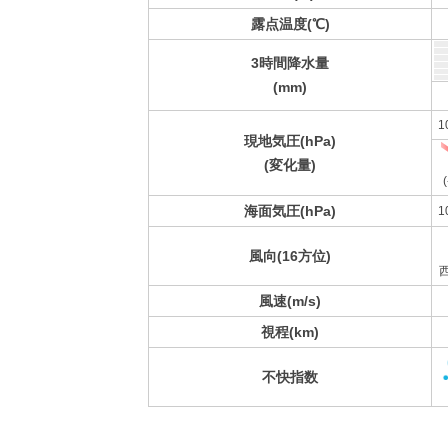
露点温度(℃)
3時間降水量
(mm)
1
現地気圧(hPa)
(変化量)
(
海面気圧(hPa)
1
風向(16方位)
風速(m/s)
視程(km)
不快指数