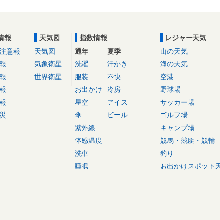
情報
天気図
指数情報
レジャー天気
注意報
天気図
通年
夏季
山の天気
報
気象衛星
洗濯
汗かき
海の天気
報
世界衛星
服装
不快
空港
報
お出かけ
冷房
野球場
報
星空
アイス
サッカー場
災
傘
ビール
ゴルフ場
紫外線
キャンプ場
体感温度
競馬・競艇・競輪
洗車
釣り
睡眠
お出かけスポット