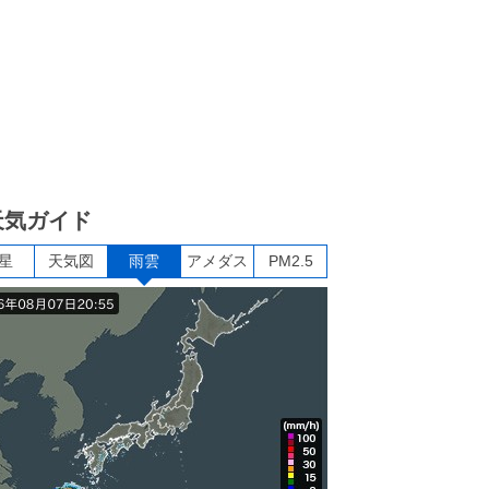
天気ガイド
星
天気図
雨雲
アメダス
PM2.5