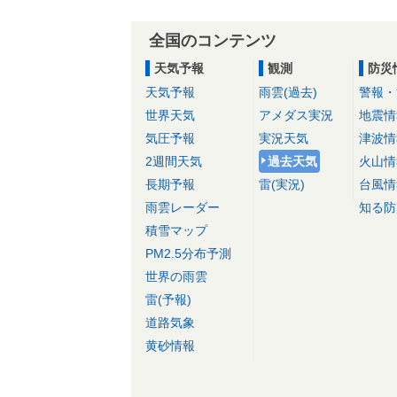
全国のコンテンツ
天気予報
観測
防災
天気予報
雨雲(過去)
警報・
世界天気
アメダス実況
地震情
気圧予報
実況天気
津波情
2週間天気
過去天気
火山情
長期予報
雷(実況)
台風情
雨雲レーダー
知る防
積雪マップ
PM2.5分布予測
世界の雨雲
雷(予報)
道路気象
黄砂情報