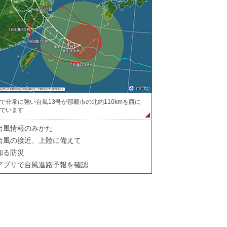
で非常に強い台風13号が那覇市の北約110kmを西に
でいます
台風情報のみかた
台風の接近、上陸に備えて
知る防災
アプリで台風進路予報を確認