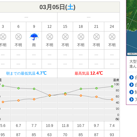
03月05日(
土
)
---
---
3
6
9
12
15
18
21
24
不明
不明
雨
不明
不明
不明
不明
不明
---
---
---
---
---
---
---
---
大型
---
---
---
---
---
---
---
---
進ん
4.7℃
12.4℃
朝までの最低気温
最高気温
5.6
6.7
7.7
10.9
11.8
10.7
9.7
7.4
95
87
85
63
70
85
87
93