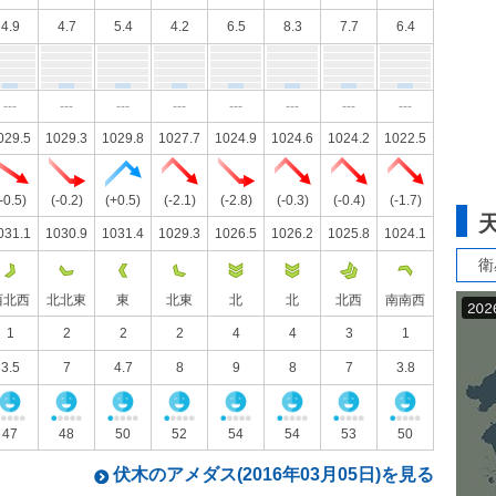
4.9
4.7
5.4
4.2
6.5
8.3
7.7
6.4
---
---
---
---
---
---
---
---
029.5
1029.3
1029.8
1027.7
1024.9
1024.6
1024.2
1022.5
-0.5)
(-0.2)
(+0.5)
(-2.1)
(-2.8)
(-0.3)
(-0.4)
(-1.7)
031.1
1030.9
1031.4
1029.3
1026.5
1026.2
1025.8
1024.1
衛
西北西
北北東
東
北東
北
北
北西
南南西
1
2
2
2
4
4
3
1
3.5
7
4.7
8
9
8
7
3.8
47
48
50
52
54
54
53
50
伏木のアメダス(2016年03月05日)を見る