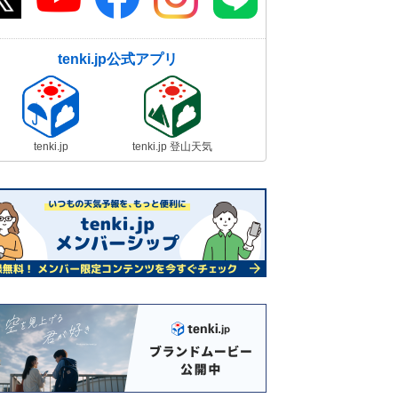
tenki.jp公式アプリ
tenki.jp
tenki.jp 登山天気