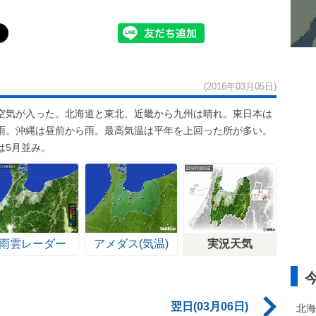
(2016年03月05日)
空気が入った。北海道と東北、近畿から九州は晴れ。東日本は
雨。沖縄は昼前から雨。最高気温は平年を上回った所が多い。
は5月並み。
雨雲レーダー
アメダス(気温)
実況天気
翌日(03月06日)
北海