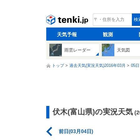
tenki.jp
検
天気予報
観測
雨雲レーダー
天気図
トップ
過去天気(実況天気)2016年03月
05日
伏木(富山県)の実況天気
(
前日(03月04日)