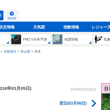
索
現在地
防災情報
天気図
指数情報
レジャー
PM2.5分布予測
地震情報
気
北陸地方
富山県
伏木
台
2016年03月05日)
2016年03月05日
翌日(03月06日)