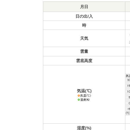
月日
日の出/入
時
天気
雲量
雲底高度
気温(℃)
湿度(%)