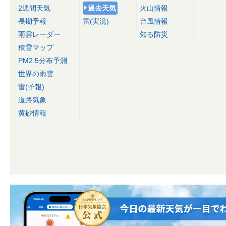
2週間天気
過去天気
火山情報
長期予報
雷(実況)
台風情報
雨雲レーダー
知る防災
積雪マップ
PM2.5分布予測
世界の雨雲
雷(予報)
道路気象
黄砂情報