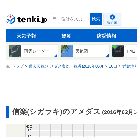
tenki.jp
検索
現在地
天気予報
観測
防災情報
雨雲レーダー
天気図
PM2
トップ
過去天気(アメダス実況・気温)2016年03月
16日
近畿地
信楽(シガラキ)のアメダス
(2016年03月1