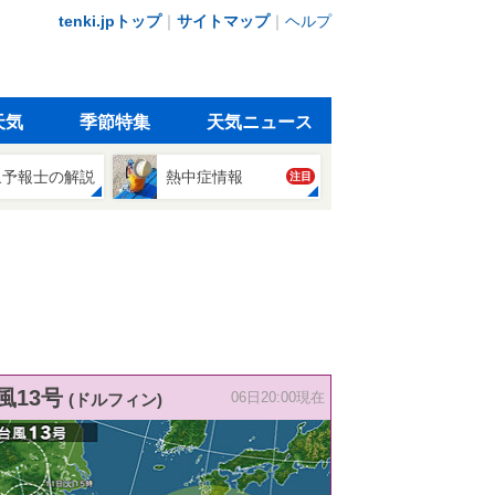
tenki.jpトップ
｜
サイトマップ
｜
ヘルプ
天気
季節特集
天気ニュース
象予報士の解説
熱中症情報
注目
風13号
(ドルフィン)
06日20:00現在