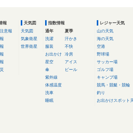
情報
天気図
指数情報
レジャー天気
注意報
天気図
通年
夏季
山の天気
報
気象衛星
洗濯
汗かき
海の天気
報
世界衛星
服装
不快
空港
報
お出かけ
冷房
野球場
報
星空
アイス
サッカー場
災
傘
ビール
ゴルフ場
紫外線
キャンプ場
体感温度
競馬・競艇・競輪
洗車
釣り
睡眠
お出かけスポット