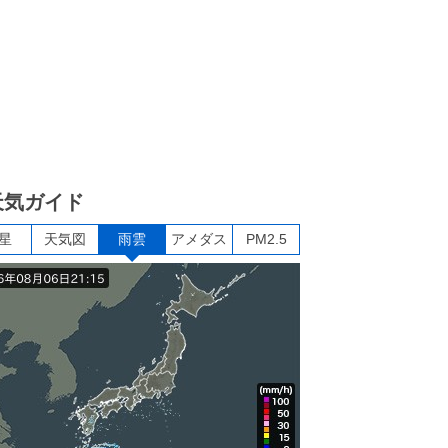
天気ガイド
星
天気図
雨雲
アメダス
PM2.5