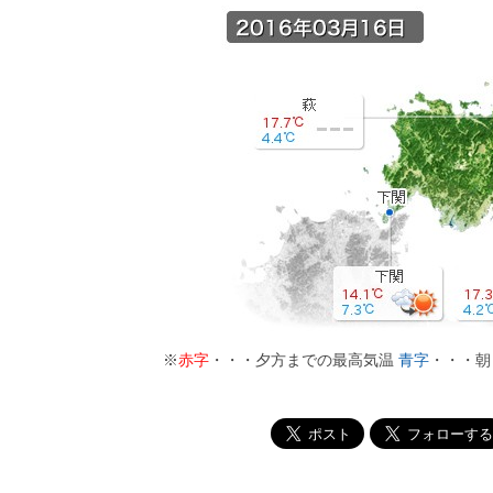
※
赤字
・・・夕方までの最高気温
青字
・・・朝