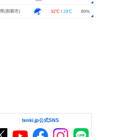
県(那覇市)
32℃
/
29℃
80%
tenki.jp公式SNS