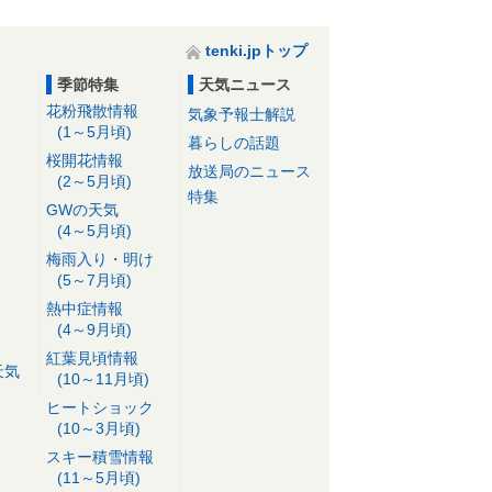
tenki.jpトップ
季節特集
天気ニュース
花粉飛散情報
気象予報士解説
(1～5月頃)
暮らしの話題
桜開花情報
放送局のニュース
(2～5月頃)
特集
GWの天気
(4～5月頃)
梅雨入り・明け
(5～7月頃)
熱中症情報
(4～9月頃)
紅葉見頃情報
天気
(10～11月頃)
ヒートショック
(10～3月頃)
スキー積雪情報
(11～5月頃)