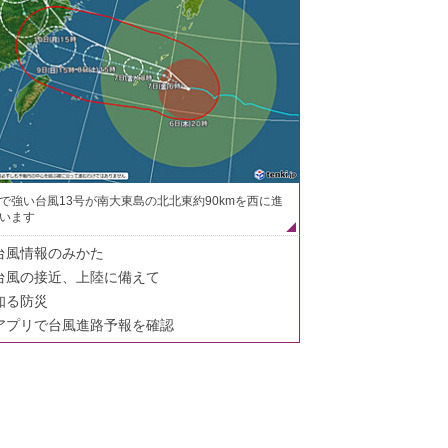
で強い台風13号が南大東島の北北東約90kmを西に進
います
台風情報のみかた
台風の接近、上陸に備えて
知る防災
アプリで台風進路予報を確認