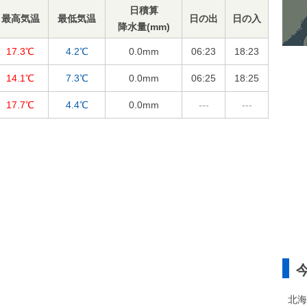
日積算
最高気温
最低気温
日の出
日の入
降水量(mm)
17.3℃
4.2℃
0.0
mm
06:23
18:23
14.1℃
7.3℃
0.0
mm
06:25
18:25
17.7℃
4.4℃
0.0
mm
---
---
北海