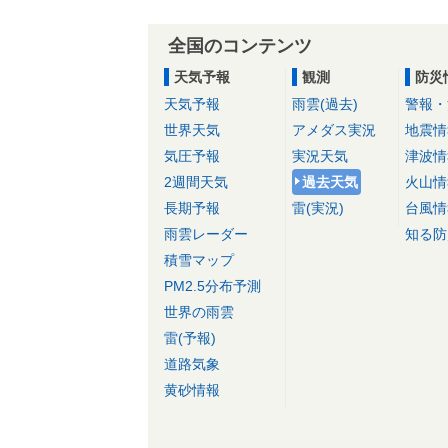
全国のコンテンツ
天気予報
観測
防災
天気予報
雨雲(過去)
警報・
世界天気
アメダス実況
地震情
気圧予報
実況天気
津波情
2週間天気
過去天気
火山情
長期予報
雷(実況)
台風情
雨雲レーダー
知る防
積雪マップ
PM2.5分布予測
世界の雨雲
雷(予報)
道路気象
黄砂情報