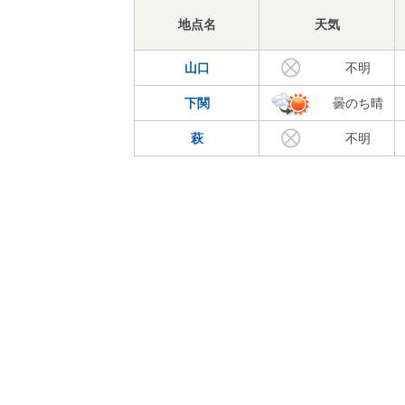
地点名
天気
山口
不明
下関
曇のち晴
萩
不明