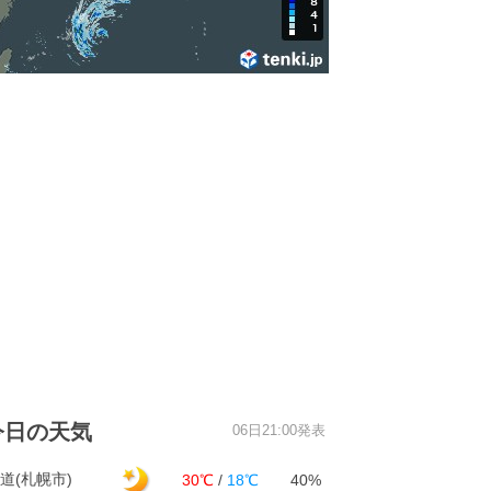
今日の天気
06日21:00発表
道(札幌市)
30℃
/
18℃
40%