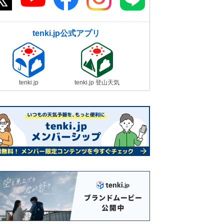
tenki.jp公式アプリ
tenki.jp
tenki.jp 登山天気