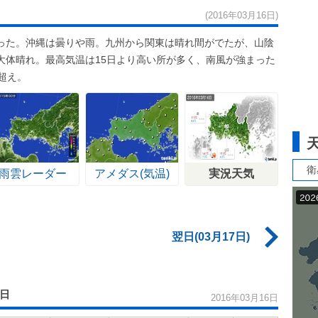
(2016年03月16日)
った。沖縄は曇りや雨。九州から関東は晴れ間がでたが、山陰
大体晴れ。最高気温は15日より高い所が多く、南風が強まった
超え。
衛
雨雲レーダー
アメダス(気温)
実況天気
翌日(03月17日)
6日
2016年03月16日