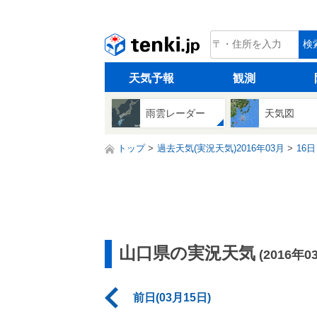
tenki.jp
検
天気予報
観測
雨雲レーダー
天気図
トップ
過去天気(実況天気)2016年03月
16日
山口県の実況天気
(2016年0
前日(03月15日)