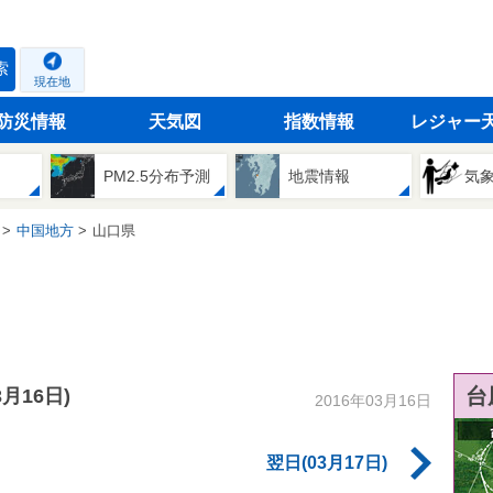
索
現在地
防災情報
天気図
指数情報
レジャー
PM2.5分布予測
地震情報
気
中国地方
山口県
台
3月16日)
2016年03月16日
翌日(03月17日)