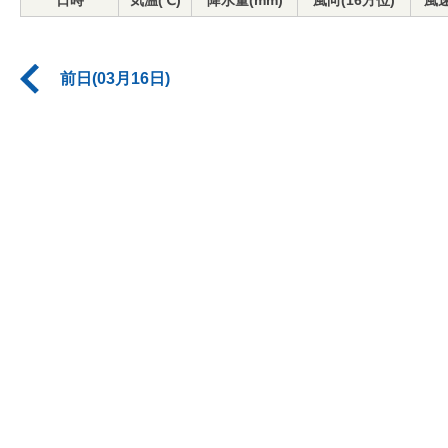
日時
気温(℃)
降水量(mm)
風向(16方位)
風速
前日(03月16日)