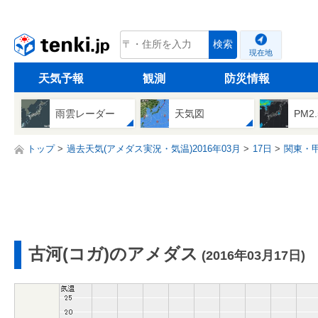
tenki.jp
検索
現在地
天気予報
観測
防災情報
雨雲レーダー
天気図
PM2
トップ
過去天気(アメダス実況・気温)2016年03月
17日
関東・
古河(コガ)のアメダス
(2016年03月17日)