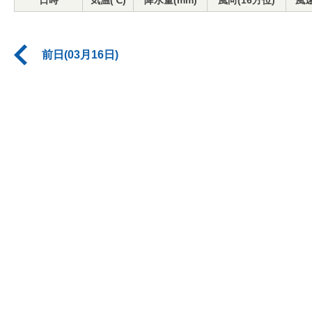
日時
気温(℃)
降水量(mm)
風向(16方位)
風速
前日(03月16日)