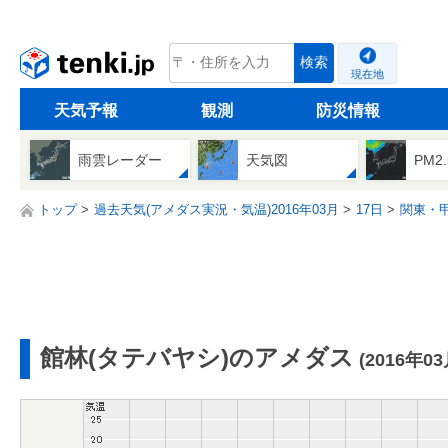
tenki.jp
検索
現在地
天気予報
観測
防災情報
雨雲レーダー
天気図
PM2
トップ
過去天気(アメダス実況・気温)2016年03月
17日
関東・
館林(タテバヤシ)のアメダス
(2016年0