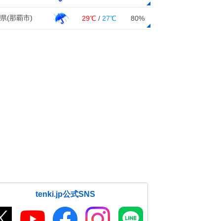
県(那覇市)
29℃
/
27℃
80%
tenki.jp公式SNS