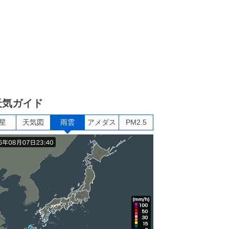
天気ガイド
星
天気図
雨雲
アメダス
PM2.5