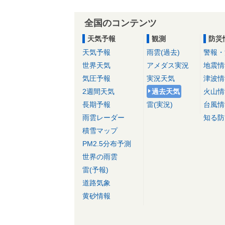
全国のコンテンツ
天気予報
観測
防災
天気予報
雨雲(過去)
警報・
世界天気
アメダス実況
地震情
気圧予報
実況天気
津波情
2週間天気
過去天気
火山情
長期予報
雷(実況)
台風情
雨雲レーダー
知る防
積雪マップ
PM2.5分布予測
世界の雨雲
雷(予報)
道路気象
黄砂情報