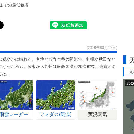
までの最低気温
(2016年03月17日)
は穏やかに晴れた。各地とも春本番の陽気で、札幌や秋田など
になった所も。関東から九州は最高気温が20度前後。東京と名
衛
えた。
雨雲レーダー
アメダス(気温)
実況天気