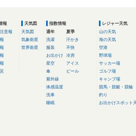
情報
天気図
指数情報
レジャー天気
注意報
天気図
通年
夏季
山の天気
報
気象衛星
洗濯
汗かき
海の天気
報
世界衛星
服装
不快
空港
報
お出かけ
冷房
野球場
報
星空
アイス
サッカー場
災
傘
ビール
ゴルフ場
紫外線
キャンプ場
体感温度
競馬・競艇・競輪
洗車
釣り
睡眠
お出かけスポット