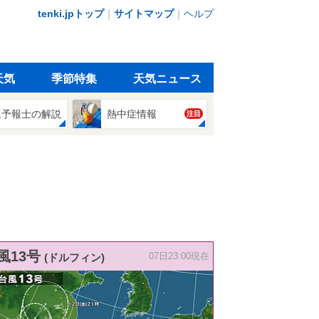
tenki.jpトップ
｜
サイトマップ
｜
ヘルプ
天気
季節特集
天気ニュース
象予報士の解説
熱中症情報
注目
風13号
(ドルフィン)
07日23:00現在