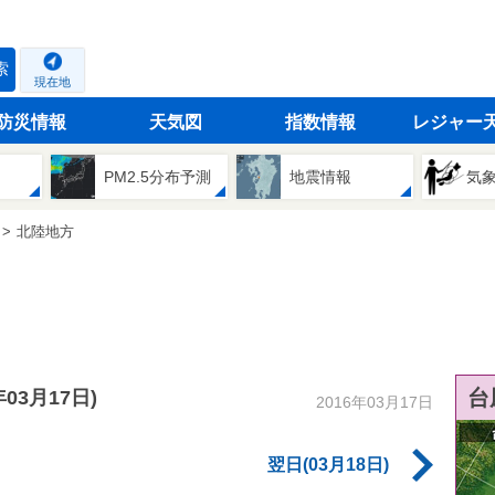
索
現在地
防災情報
天気図
指数情報
レジャー
PM2.5分布予測
地震情報
気
北陸地方
台
年03月17日)
2016年03月17日
翌日(03月18日)