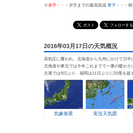
※
赤字
・・・夕方までの最高気温
青字
・・・朝
2016年03月17日の天気概況
高気圧に覆われ、北海道から九州にかけて日中
北海道や東北では今年これまでで一番の暖かさ
古屋では9日ぶり、福岡は11日ぶりに20度を超
気象衛星
実況天気図