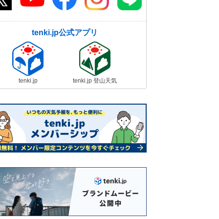
tenki.jp公式アプリ
tenki.jp
tenki.jp 登山天気