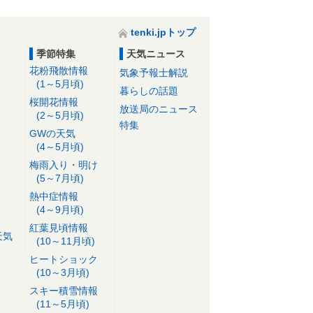
tenki.jpトップ
季節特集
天気ニュース
花粉飛散情報
気象予報士解説
(1～5月頃)
暮らしの話題
桜開花情報
放送局のニュース
(2～5月頃)
特集
GWの天気
(4～5月頃)
梅雨入り・明け
(5～7月頃)
熱中症情報
(4～9月頃)
紅葉見頃情報
天気
(10～11月頃)
ヒートショック
(10～3月頃)
スキー積雪情報
(11～5月頃)