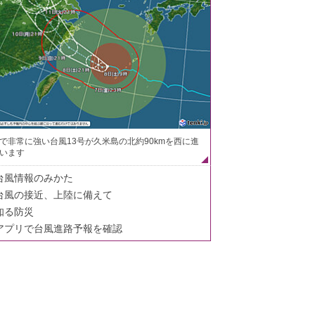
で非常に強い台風13号が久米島の北約90kmを西に進
います
台風情報のみかた
台風の接近、上陸に備えて
知る防災
アプリで台風進路予報を確認