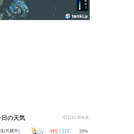
今日の天気
07日23:00発表
道(札幌市)
33℃
/
21℃
20%