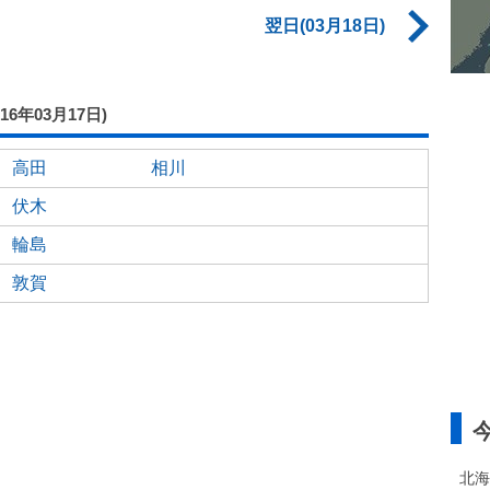
翌日(03月18日)
016年03月17日)
高田
相川
伏木
輪島
敦賀
北海