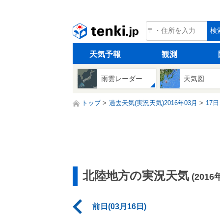
tenki.jp
検
天気予報
観測
雨雲レーダー
天気図
トップ
過去天気(実況天気)2016年03月
17日
北陸地方の実況天気
(2016
前日(03月16日)