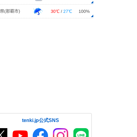
県(那覇市)
30℃
/
27℃
100%
tenki.jp公式SNS