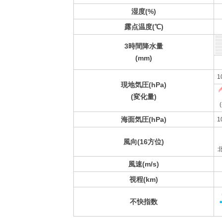
湿度(%)
露点温度(℃)
3時間降水量
(mm)
1
現地気圧(hPa)
(変化量)
(
海面気圧(hPa)
1
風向(16方位)
風速(m/s)
視程(km)
不快指数