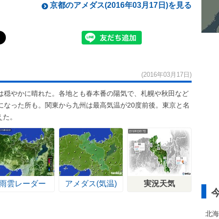
京都のアメダス(2016年03月17日)を見る
(2016年03月17日)
は穏やかに晴れた。各地とも春本番の陽気で、札幌や秋田など
になった所も。関東から九州は最高気温が20度前後。東京と名
えた。
雨雲レーダー
アメダス(気温)
実況天気
北海