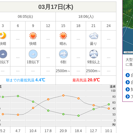
03月17日(
木
)
06:05(出)
18:06(入)
3
6
9
12
15
18
21
24
---
---
---
---
快晴
快晴
晴れ
曇り
---
---
---
---
大型
割以下
1割以下
6割
9割以上
に進
---
---
---
---
2500m～
---
2500m～
---
4.4℃
20.9℃
朝までの最低気温
最高気温
5.2
4.7
10.4
17.8
20.9
18.4
12.7
10.1