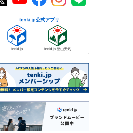
tenki.jp公式アプリ
tenki.jp
tenki.jp 登山天気