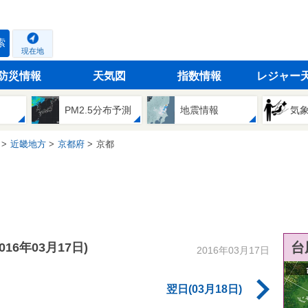
索
現在地
防災情報
天気図
指数情報
レジャー
PM2.5分布予測
地震情報
気
近畿地方
京都府
京都
台
2016年03月17日)
2016年03月17日
翌日(03月18日)