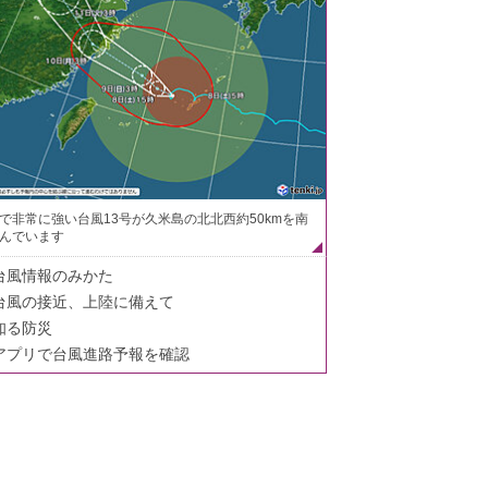
で非常に強い台風13号が久米島の北北西約50kmを南
んでいます
台風情報のみかた
台風の接近、上陸に備えて
知る防災
アプリで台風進路予報を確認