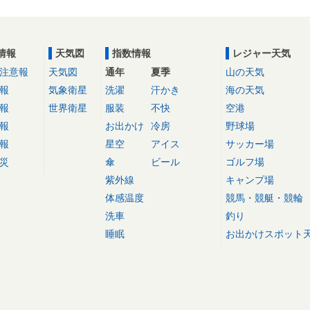
情報
天気図
指数情報
レジャー天気
注意報
天気図
通年
夏季
山の天気
報
気象衛星
洗濯
汗かき
海の天気
報
世界衛星
服装
不快
空港
報
お出かけ
冷房
野球場
報
星空
アイス
サッカー場
災
傘
ビール
ゴルフ場
紫外線
キャンプ場
体感温度
競馬・競艇・競輪
洗車
釣り
睡眠
お出かけスポット