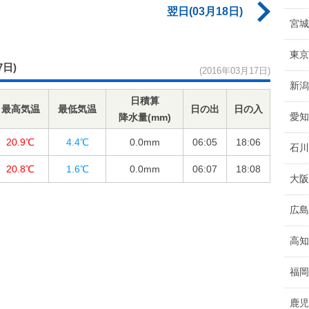
翌日(03月18日)
宮城
東京
7日)
(2016年03月17日)
新潟
日積算
最高気温
最低気温
日の出
日の入
愛知
降水量(mm)
20.9℃
4.4℃
0.0
mm
06:05
18:06
石川
20.8℃
1.6℃
0.0
mm
06:07
18:08
大阪
広島
高知
福岡
鹿児