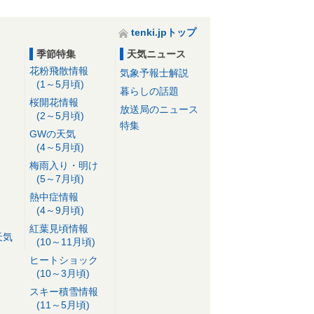
tenki.jpトップ
季節特集
天気ニュース
花粉飛散情報
気象予報士解説
(1～5月頃)
暮らしの話題
桜開花情報
放送局のニュース
(2～5月頃)
特集
GWの天気
(4～5月頃)
梅雨入り・明け
(5～7月頃)
熱中症情報
(4～9月頃)
紅葉見頃情報
天気
(10～11月頃)
ヒートショック
(10～3月頃)
スキー積雪情報
(11～5月頃)