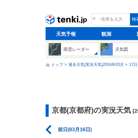
tenki.jp
検
天気予報
観測
雨雲レーダー
天気図
トップ
過去天気(実況天気)2016年03月
17日
京都(京都府)の実況天気
(
前日(03月16日)