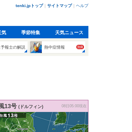
tenki.jpトップ
｜
サイトマップ
｜
ヘルプ
天気
季節特集
天気ニュース
象予報士の解説
熱中症情報
注目
風13号
(ドルフィン)
08日05:00現在