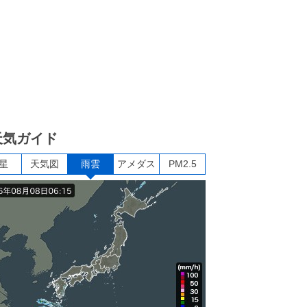
天気ガイド
星
天気図
雨雲
アメダス
PM2.5