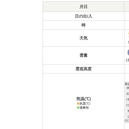
月日
日の出/入
時
天気
雲量
1
雲底高度
気温(℃)