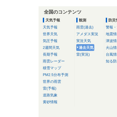
全国のコンテンツ
天気予報
観測
防災
天気予報
雨雲(過去)
警報・
世界天気
アメダス実況
地震情
気圧予報
実況天気
津波情
2週間天気
過去天気
火山情
長期予報
雷(実況)
台風情
雨雲レーダー
知る防
積雪マップ
PM2.5分布予測
世界の雨雲
雷(予報)
道路気象
黄砂情報