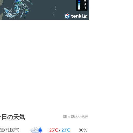
今日の天気
08日06:00発表
道(札幌市)
25℃
/
23℃
80%