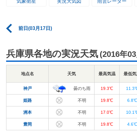
気象衛星
実況天気図
雨雲レーダー
前日(03月17日)
兵庫県各地の実況天気
(2016年0
地点名
天気
最高気温
最低気
神戸
曇のち雨
19.3℃
11.3
姫路
不明
19.8℃
6.8
洲本
不明
17.0℃
10.1
豊岡
不明
19.8℃
4.6