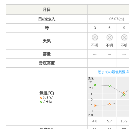
月日
日の出/入
06:07(出)
時
3
6
9
天気
不明
不明
不明
雲量
---
---
---
雲底高度
---
---
---
4
朝までの最低気温
気温(℃)
4.8
5.7
15.9