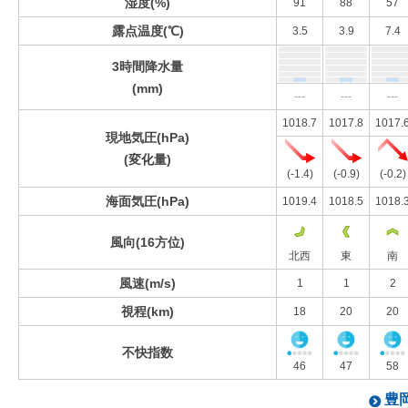
湿度(%)
91
88
57
露点温度(℃)
3.5
3.9
7.4
3時間降水量
(mm)
---
---
---
1018.7
1017.8
1017.
現地気圧(hPa)
(変化量)
(-1.4)
(-0.9)
(-0.2)
海面気圧(hPa)
1019.4
1018.5
1018.
風向(16方位)
北西
東
南
風速(m/s)
1
1
2
視程(km)
18
20
20
不快指数
46
47
58
豊岡