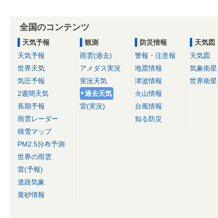
全国のコンテンツ
天気予報
観測
防災情報
天気図
天気予報
雨雲(過去)
警報・注意報
天気図
世界天気
アメダス実況
地震情報
気象衛星
気圧予報
実況天気
津波情報
世界衛星
2週間天気
過去天気
火山情報
長期予報
雷(実況)
台風情報
雨雲レーダー
知る防災
積雪マップ
PM2.5分布予測
世界の雨雲
雷(予報)
道路気象
黄砂情報