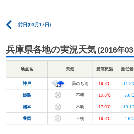
前日(03月17日)
兵庫県各地の実況天気
(2016年0
地点名
天気
最高気温
最低気
神戸
曇のち雨
19.3℃
11.3
姫路
不明
19.8℃
6.8
洲本
不明
17.0℃
10.1
豊岡
不明
19.8℃
4.6