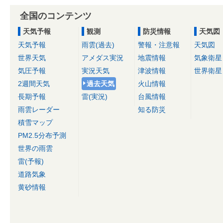
全国のコンテンツ
天気予報
観測
防災情報
天気図
天気予報
雨雲(過去)
警報・注意報
天気図
世界天気
アメダス実況
地震情報
気象衛星
気圧予報
実況天気
津波情報
世界衛星
2週間天気
過去天気
火山情報
長期予報
雷(実況)
台風情報
雨雲レーダー
知る防災
積雪マップ
PM2.5分布予測
世界の雨雲
雷(予報)
道路気象
黄砂情報