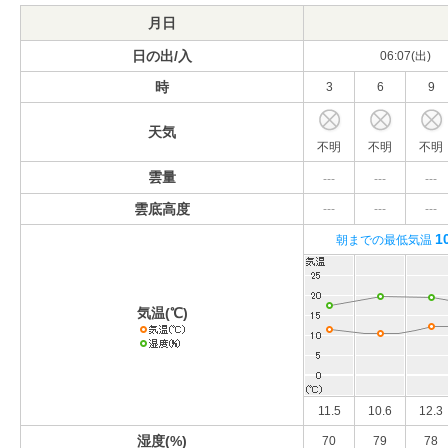
月日
日の出/入
06:07(出)
時
3
6
9
天気
不明
不明
不明
雲量
---
---
---
雲底高度
---
---
---
1
朝までの最低気温
気温(℃)
11.5
10.6
12.3
湿度(%)
70
79
78