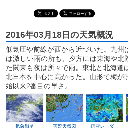
2016年03月18日の天気概況
低気圧や前線が西から近づいた。九州
は激しい雨の所も。夕方には東海や北
た関東も夜は所々で雨。東北と北海道
北日本を中心に高かった。山形で梅が開
始以来2番目の早さ。
気象衛星
実況天気図
雨雲レーダー