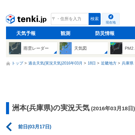
tenki.jp
検索
現在地
天気予報
観測
防災情報
雨雲レーダー
天気図
PM2
トップ
過去天気(実況天気)2016年03月
18日
近畿地方
兵庫県
洲本(兵庫県)の実況天気
(2016年03月18日)
前日(03月17日)