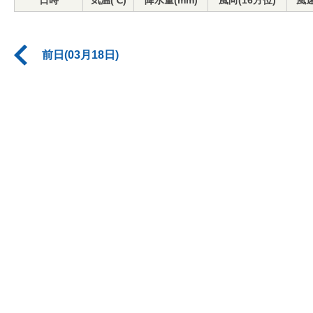
日時
気温(℃)
降水量(mm)
風向(16方位)
風速
前日(03月18日)