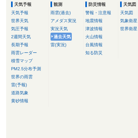
天気予報
観測
防災情報
天気図
天気予報
雨雲(過去)
警報・注意報
天気図
世界天気
アメダス実況
地震情報
気象衛星
気圧予報
実況天気
津波情報
世界衛星
2週間天気
過去天気
火山情報
長期予報
雷(実況)
台風情報
雨雲レーダー
知る防災
積雪マップ
PM2.5分布予測
世界の雨雲
雷(予報)
道路気象
黄砂情報