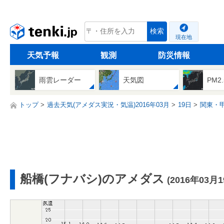
tenki.jp
検索
現在地
天気予報
観測
防災情報
雨雲レーダー
天気図
PM2
トップ
過去天気(アメダス実況・気温)2016年03月
19日
関東・
船橋(フナバシ)のアメダス
(2016年03月1