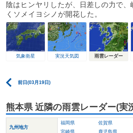
陰はヒンヤリしたが、日差しの力で、
くソメイヨシノが開花した。
気象衛星
実況天気図
雨雲レーダー
前日(03月19日)
熊本県 近隣の雨雲レーダー(実況
福岡県
佐賀県
九州地方
宮崎県
鹿児島県