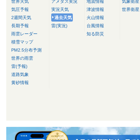
世界天気
アメダス実況
地震情報
気象衛星
気圧予報
実況天気
津波情報
世界衛星
2週間天気
過去天気
火山情報
長期予報
雷(実況)
台風情報
雨雲レーダー
知る防災
積雪マップ
PM2.5分布予測
世界の雨雲
雷(予報)
道路気象
黄砂情報