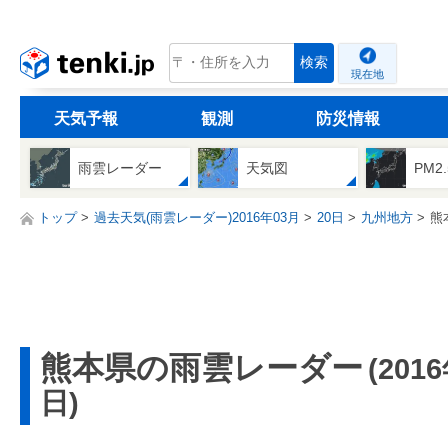
tenki.jp
検索
現在地
天気予報
観測
防災情報
雨雲レーダー
天気図
PM2
トップ
過去天気(雨雲レーダー)2016年03月
20日
九州地方
熊
熊本県の雨雲レーダー
(201
日)