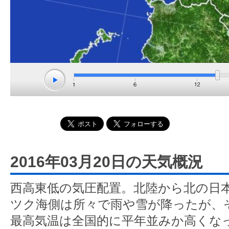
2016年03月20日の天気概況
西高東低の気圧配置。北陸から北の日
ツク海側は所々で雨や雪が降ったが、
最高気温は全国的に平年並みか高くな