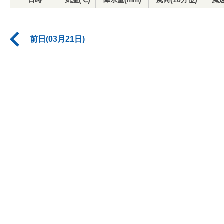
日時
気温(℃)
降水量(mm)
風向(16方位)
風速
前日(03月21日)