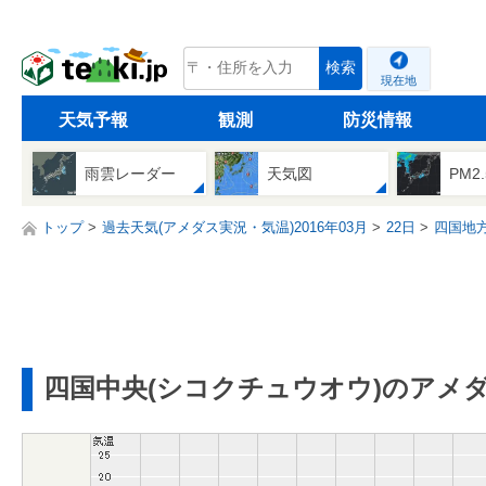
tenki.jp
検索
現在地
天気予報
観測
防災情報
雨雲レーダー
天気図
PM2
トップ
過去天気(アメダス実況・気温)2016年03月
22日
四国地
四国中央(シコクチュウオウ)のアメ