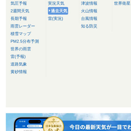
気圧予報
実況天気
津波情報
世界衛星
2週間天気
過去天気
火山情報
長期予報
雷(実況)
台風情報
雨雲レーダー
知る防災
積雪マップ
PM2.5分布予測
世界の雨雲
雷(予報)
道路気象
黄砂情報