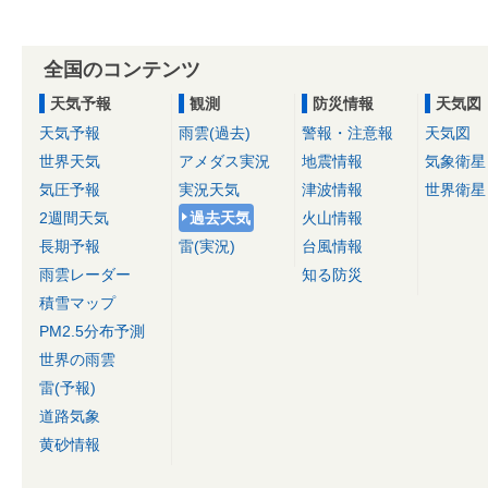
全国のコンテンツ
天気予報
観測
防災情報
天気図
天気予報
雨雲(過去)
警報・注意報
天気図
世界天気
アメダス実況
地震情報
気象衛星
気圧予報
実況天気
津波情報
世界衛星
2週間天気
過去天気
火山情報
長期予報
雷(実況)
台風情報
雨雲レーダー
知る防災
積雪マップ
PM2.5分布予測
世界の雨雲
雷(予報)
道路気象
黄砂情報