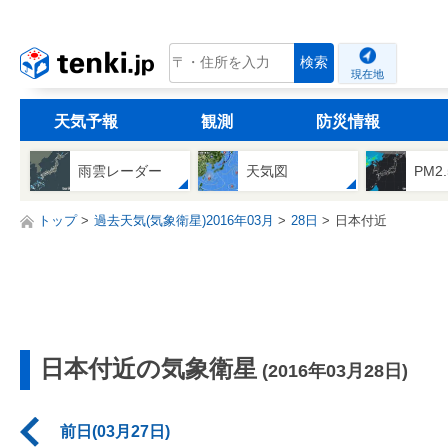
tenki.jp
検索
現在地
天気予報
観測
防災情報
雨雲レーダー
天気図
PM2
トップ
過去天気(気象衛星)2016年03月
28日
日本付近
日本付近の気象衛星
(2016年03月28日)
前日(03月27日)