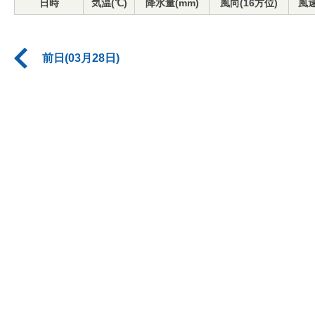
日時
気温(℃)
降水量(mm)
風向(16方位)
風速
前日(03月28日)