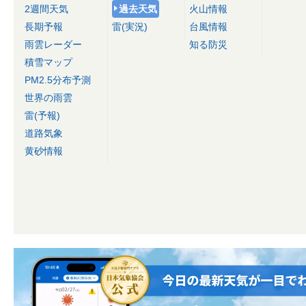
2週間天気
過去天気
火山情報
長期予報
雷(実況)
台風情報
雨雲レーダー
知る防災
積雪マップ
PM2.5分布予測
世界の雨雲
雷(予報)
道路気象
黄砂情報