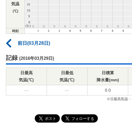
気温
(℃)
時刻
前日(03月28日)
記録
(2016年03月29日)
日最高
日最低
日積算
気温(℃)
気温(℃)
降水量(mm)
---
---
0.0
※日最高気温・