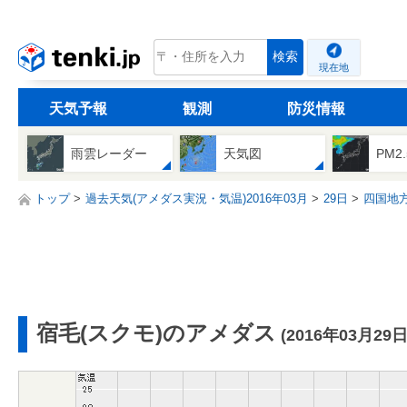
tenki.jp
検索
現在地
天気予報
観測
防災情報
雨雲レーダー
天気図
PM2
トップ
過去天気(アメダス実況・気温)2016年03月
29日
四国地
宿毛(スクモ)のアメダス
(2016年03月29日