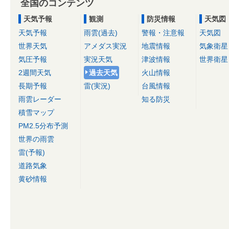
全国のコンテンツ
天気予報
観測
防災情報
天気図
天気予報
雨雲(過去)
警報・注意報
天気図
世界天気
アメダス実況
地震情報
気象衛星
気圧予報
実況天気
津波情報
世界衛星
2週間天気
過去天気
火山情報
長期予報
雷(実況)
台風情報
雨雲レーダー
知る防災
積雪マップ
PM2.5分布予測
世界の雨雲
雷(予報)
道路気象
黄砂情報