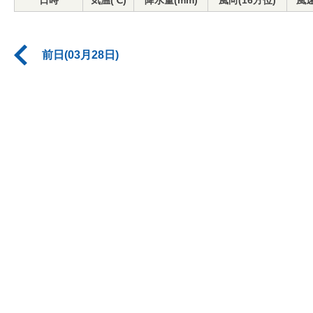
日時
気温(℃)
降水量(mm)
風向(16方位)
風速
前日(03月28日)