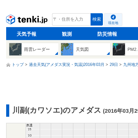
tenki.jp
検索
現在地
天気予報
観測
防災情報
雨雲レーダー
天気図
PM2
トップ
過去天気(アメダス実況・気温)2016年03月
29日
九州地
川副(カワソエ)のアメダス
(2016年03月2