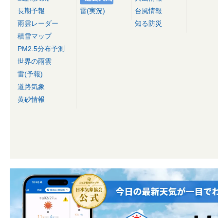
長期予報
雷(実況)
台風情報
雨雲レーダー
知る防災
積雪マップ
PM2.5分布予測
世界の雨雲
雷(予報)
道路気象
黄砂情報