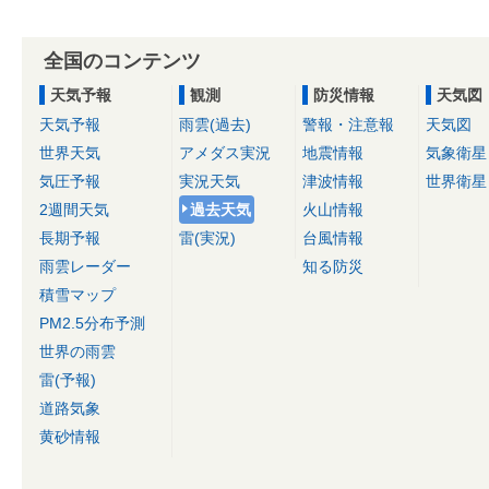
全国のコンテンツ
天気予報
観測
防災情報
天気図
天気予報
雨雲(過去)
警報・注意報
天気図
世界天気
アメダス実況
地震情報
気象衛星
気圧予報
実況天気
津波情報
世界衛星
2週間天気
過去天気
火山情報
長期予報
雷(実況)
台風情報
雨雲レーダー
知る防災
積雪マップ
PM2.5分布予測
世界の雨雲
雷(予報)
道路気象
黄砂情報