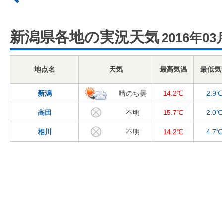
新潟県各地の実況天気
2016年03
地点名
天気
最高気温
最低気
新潟
晴のち曇
14.2℃
2.9
高田
不明
15.7℃
2.0
相川
不明
14.2℃
4.7