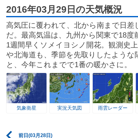
2016年03月29日の天気概況
高気圧に覆われて、北から南まで日差
だ。最高気温は、九州から関東で18度
1週間早くソメイヨシノ開花。観測史上
や北海道も、季節を先取りしたような陽
と、今年これまでで1番の暖かさに。
気象衛星
実況天気図
雨雲レーダー
前日(03月28日)