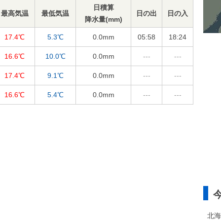
日積算
最高気温
最低気温
日の出
日の入
降水量(mm)
17.4℃
5.3℃
0.0
mm
05:58
18:24
16.6℃
10.0℃
0.0
mm
---
---
17.4℃
9.1℃
0.0
mm
---
---
16.6℃
5.4℃
0.0
mm
---
---
北海