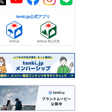
tenki.jp公式アプリ
tenki.jp
tenki.jp 登山天気