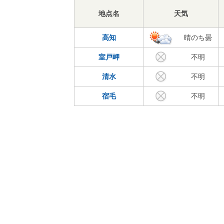
地点名
天気
高知
晴のち曇
室戸岬
不明
清水
不明
宿毛
不明