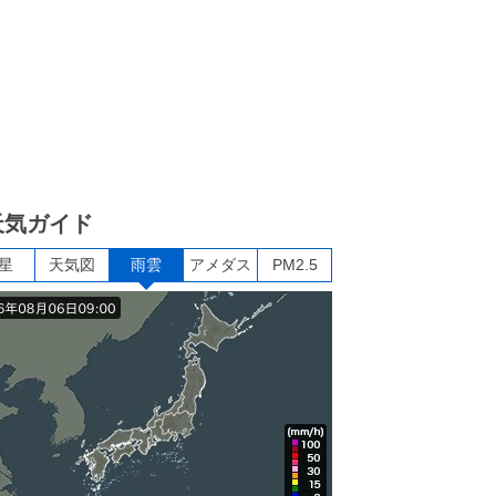
天気ガイド
星
天気図
雨雲
アメダス
PM2.5