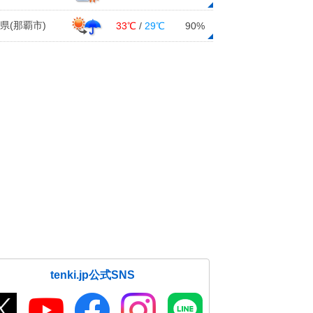
県(那覇市)
33℃
/
29℃
90%
tenki.jp公式SNS