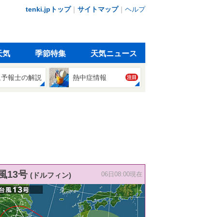
tenki.jpトップ
｜
サイトマップ
｜
ヘルプ
天気
季節特集
天気ニュース
象予報士の解説
熱中症情報
注目
風13号
(ドルフィン)
06日08:00現在