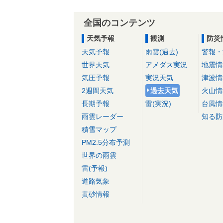
全国のコンテンツ
天気予報
観測
防災
天気予報
雨雲(過去)
警報・
世界天気
アメダス実況
地震情
気圧予報
実況天気
津波情
2週間天気
過去天気
火山情
長期予報
雷(実況)
台風情
雨雲レーダー
知る防
積雪マップ
PM2.5分布予測
世界の雨雲
雷(予報)
道路気象
黄砂情報