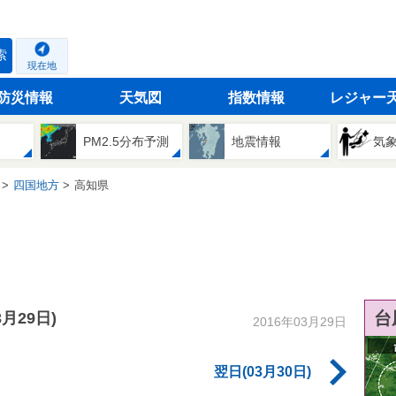
索
現在地
防災情報
天気図
指数情報
レジャー
PM2.5分布予測
地震情報
気
四国地方
高知県
台
3月29日)
2016年03月29日
翌日(03月30日)