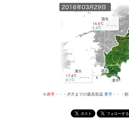
※
赤字
・・・夕方までの最高気温
青字
・・・朝