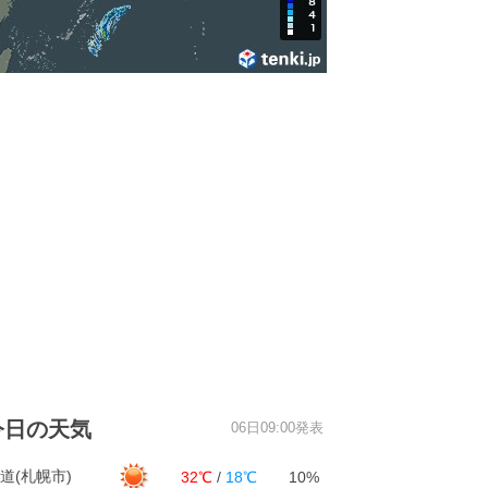
今日の天気
06日09:00発表
道(札幌市)
32℃
/
18℃
10%