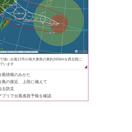
で強い台風13号が南大東島の東約260kmを西北西に
でいます
台風情報のみかた
台風の接近、上陸に備えて
知る防災
アプリで台風進路予報を確認