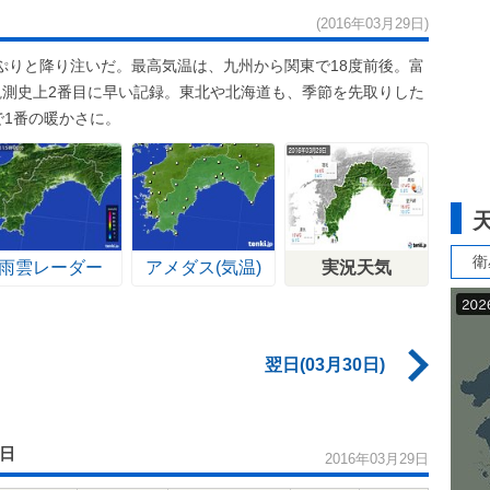
(2016年03月29日)
ぷりと降り注いだ。最高気温は、九州から関東で18度前後。富
観測史上2番目に早い記録。東北や北海道も、季節を先取りした
で1番の暖かさに。
衛
雨雲レーダー
アメダス(気温)
実況天気
翌日(03月30日)
9日
2016年03月29日