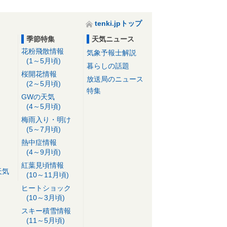
tenki.jpトップ
季節特集
天気ニュース
花粉飛散情報
気象予報士解説
(1～5月頃)
暮らしの話題
桜開花情報
放送局のニュース
(2～5月頃)
特集
GWの天気
(4～5月頃)
梅雨入り・明け
(5～7月頃)
熱中症情報
(4～9月頃)
紅葉見頃情報
天気
(10～11月頃)
ヒートショック
(10～3月頃)
スキー積雪情報
(11～5月頃)