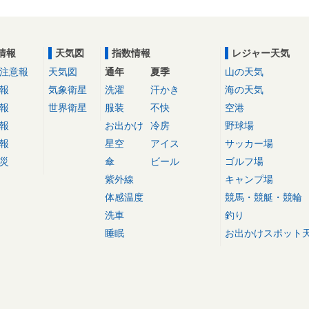
情報
天気図
指数情報
レジャー天気
注意報
天気図
通年
夏季
山の天気
報
気象衛星
洗濯
汗かき
海の天気
報
世界衛星
服装
不快
空港
報
お出かけ
冷房
野球場
報
星空
アイス
サッカー場
災
傘
ビール
ゴルフ場
紫外線
キャンプ場
体感温度
競馬・競艇・競輪
洗車
釣り
睡眠
お出かけスポット