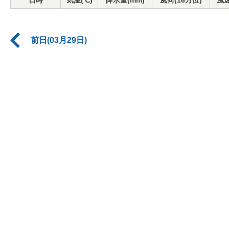
日時
気温(℃)
降水量(mm)
風向(16方位)
風速
前日(03月29日)