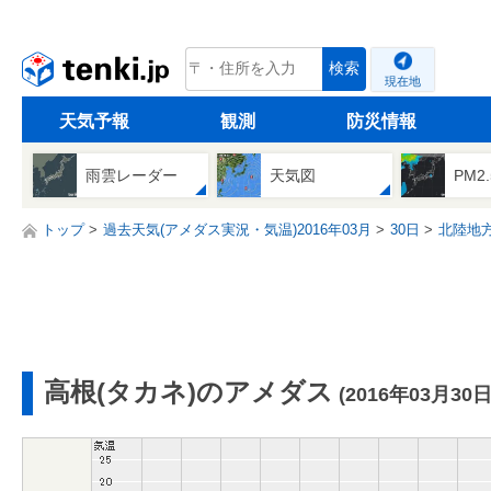
tenki.jp
検索
現在地
天気予報
観測
防災情報
雨雲レーダー
天気図
PM2
トップ
過去天気(アメダス実況・気温)2016年03月
30日
北陸地
高根(タカネ)のアメダス
(2016年03月30日