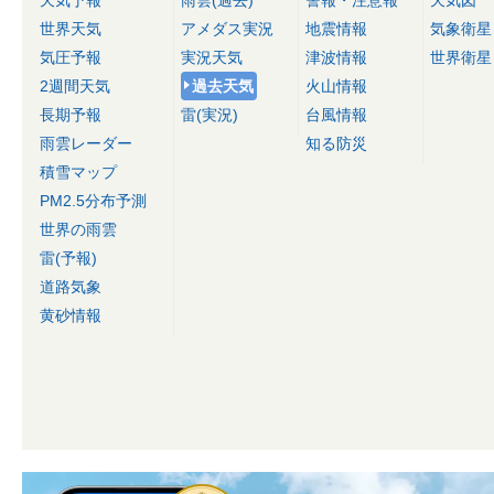
天気予報
雨雲(過去)
警報・注意報
天気図
世界天気
アメダス実況
地震情報
気象衛星
気圧予報
実況天気
津波情報
世界衛星
2週間天気
過去天気
火山情報
長期予報
雷(実況)
台風情報
雨雲レーダー
知る防災
積雪マップ
PM2.5分布予測
世界の雨雲
雷(予報)
道路気象
黄砂情報