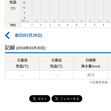
気温
(℃)
時刻
前日(03月29日)
記録
(2016年03月30日)
日最高
日最低
日積算
気温(℃)
気温(℃)
降水量(mm)
---
---
20.5
※日最高気温・