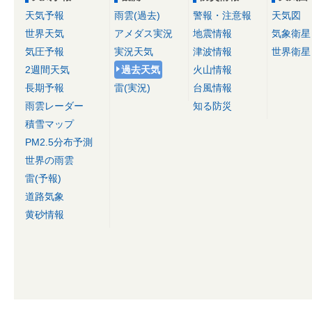
天気予報
雨雲(過去)
警報・注意報
天気図
世界天気
アメダス実況
地震情報
気象衛星
気圧予報
実況天気
津波情報
世界衛星
2週間天気
過去天気
火山情報
長期予報
雷(実況)
台風情報
雨雲レーダー
知る防災
積雪マップ
PM2.5分布予測
世界の雨雲
雷(予報)
道路気象
黄砂情報