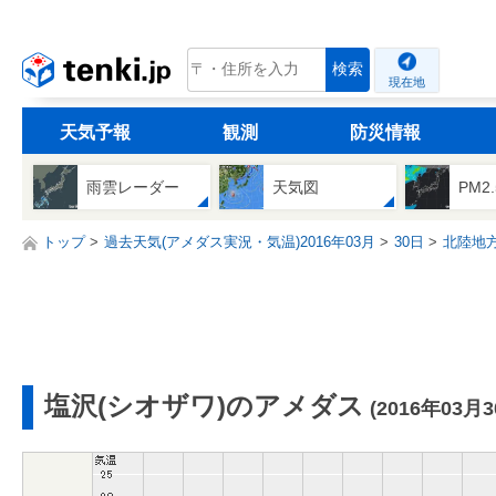
tenki.jp
検索
現在地
天気予報
観測
防災情報
雨雲レーダー
天気図
PM2
トップ
過去天気(アメダス実況・気温)2016年03月
30日
北陸地
塩沢(シオザワ)のアメダス
(2016年03月3