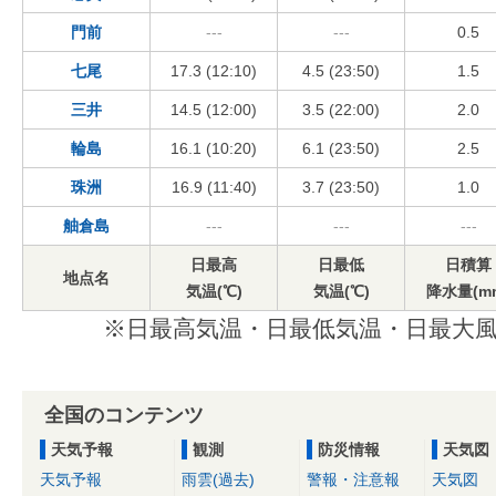
門前
---
---
0.5
七尾
17.3 (12:10)
4.5 (23:50)
1.5
三井
14.5 (12:00)
3.5 (22:00)
2.0
輪島
16.1 (10:20)
6.1 (23:50)
2.5
珠洲
16.9 (11:40)
3.7 (23:50)
1.0
舳倉島
---
---
---
日最高
日最低
日積算
地点名
気温(℃)
気温(℃)
降水量(m
※日最高気温・日最低気温・日最大風
全国のコンテンツ
天気予報
観測
防災情報
天気図
天気予報
雨雲(過去)
警報・注意報
天気図