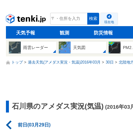
tenki.jp
検索
現在地
天気予報
観測
防災情報
雨雲レーダー
天気図
PM2
トップ
過去天気(アメダス実況・気温)2016年03月
30日
北陸地
石川県のアメダス実況(気温)
(2016年03
前日(03月29日)