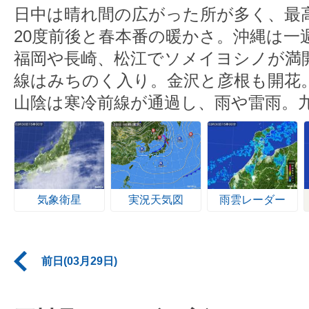
日中は晴れ間の広がった所が多く、最
20度前後と春本番の暖かさ。沖縄は一
福岡や長崎、松江でソメイヨシノが満
線はみちのく入り。金沢と彦根も開花
山陰は寒冷前線が通過し、雨や雷雨。
気象衛星
実況天気図
雨雲レーダー
前日(03月29日)