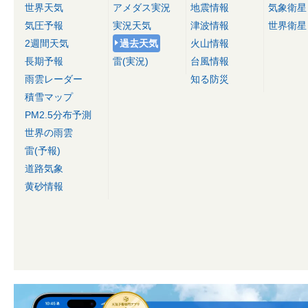
世界天気
アメダス実況
地震情報
気象衛星
気圧予報
実況天気
津波情報
世界衛星
2週間天気
過去天気
火山情報
長期予報
雷(実況)
台風情報
雨雲レーダー
知る防災
積雪マップ
PM2.5分布予測
世界の雨雲
雷(予報)
道路気象
黄砂情報