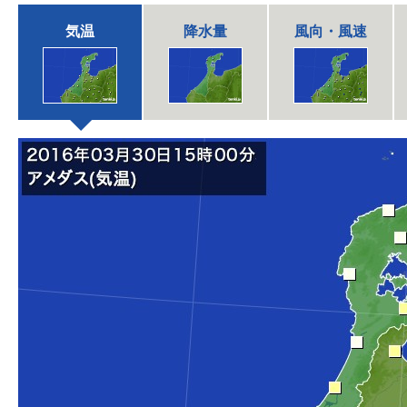
気温
降水量
風向・風速