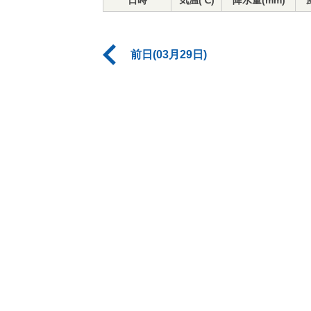
日時
気温(℃)
降水量(mm)
前日(03月29日)