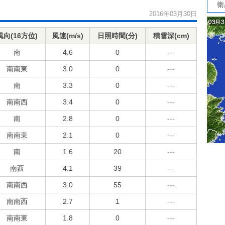
衛
2016年03月30日
風向(16方位)
風速(m/s)
日照時間(分)
積雪深(cm)
南
4.6
0
---
南南東
3.0
0
---
南
3.3
0
---
南南西
3.4
0
---
南
2.8
0
---
南南東
2.1
0
---
南
1.6
20
---
南西
4.1
39
---
南南西
3.0
55
---
南南西
2.7
1
---
南南東
1.8
0
---