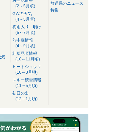
桜開花情報
放送局のニュース
(2～5月頃)
特集
GWの天気
(4～5月頃)
梅雨入り・明け
(5～7月頃)
熱中症情報
(4～9月頃)
紅葉見頃情報
天気
(10～11月頃)
ヒートショック
(10～3月頃)
スキー積雪情報
(11～5月頃)
初日の出
(12～1月頃)