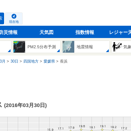
索
現在地
防災情報
天気図
指数情報
レジャー
PM2.5分布予測
地震情報
気
3月
30日
四国地方
愛媛県
長浜
ス
(2016年03月30日)