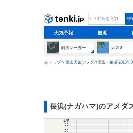
tenki.jp
検
天気予報
観測
雨雲レーダー
天気図
トップ
過去天気(アメダス実況・気温)2016年0
長浜(ナガハマ)のアメダ