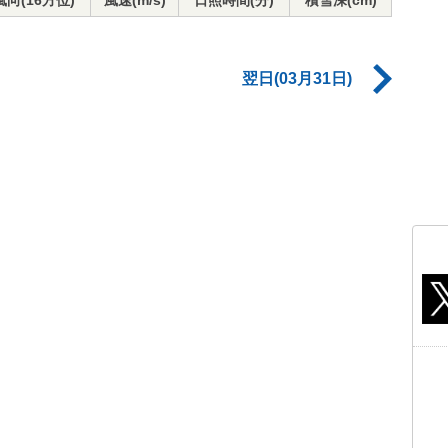
風向(16方位)
風速(m/s)
日照時間(分)
積雪深(cm)
翌日(03月31日)