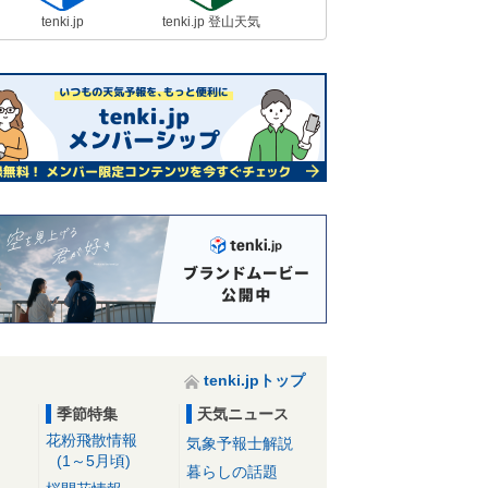
tenki.jp
tenki.jp 登山天気
tenki.jpトップ
季節特集
天気ニュース
花粉飛散情報
気象予報士解説
(1～5月頃)
暮らしの話題