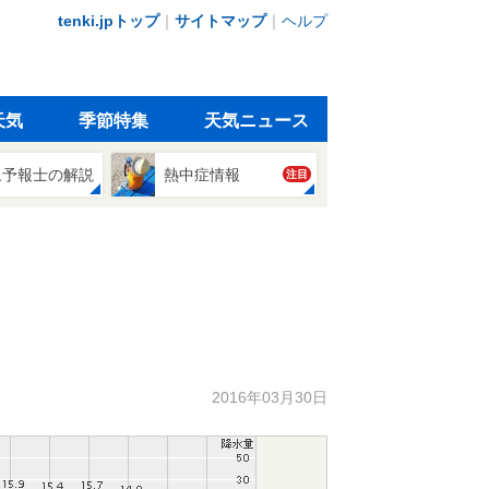
tenki.jpトップ
｜
サイトマップ
｜
ヘルプ
天気
季節特集
天気ニュース
象予報士の解説
熱中症情報
注目
2016年03月30日