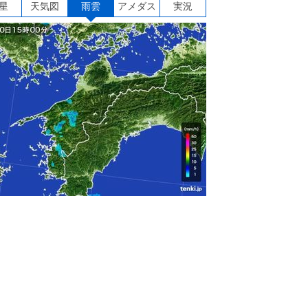
星
天気図
雨雲
アメダス
実況