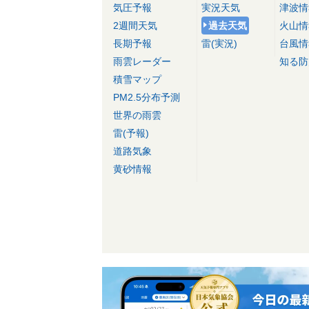
気圧予報
実況天気
津波情
2週間天気
過去天気
火山情
長期予報
雷(実況)
台風情
雨雲レーダー
知る防
積雪マップ
PM2.5分布予測
世界の雨雲
雷(予報)
道路気象
黄砂情報