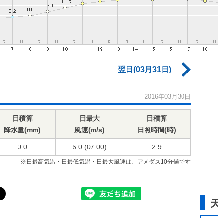
翌日(03月31日)
2016年03月30日
日積算
日最大
日積算
降水量(mm)
風速(m/s)
日照時間(時)
0.0
6.0 (07:00)
2.9
※日最高気温・日最低気温・日最大風速は、アメダス10分値です