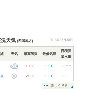
実況天気
2016年03月30日
(四国地方)
日積算
点名
天気
最高気温
最低気温
降水量
山
19.8℃
9.9℃
0.0
mm
和島
21.3℃
9.3℃
0.0
mm
詳しく見る