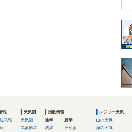
情報
天気図
指数情報
レジャー天気
注意報
天気図
通年
夏季
山の天気
報
気象衛星
洗濯
汗かき
海の天気