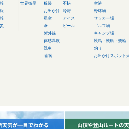
報
世界衛星
服装
不快
空港
報
お出かけ
冷房
野球場
報
星空
アイス
サッカー場
災
傘
ビール
ゴルフ場
紫外線
キャンプ場
体感温度
競馬・競艇・競輪
洗車
釣り
睡眠
お出かけスポット