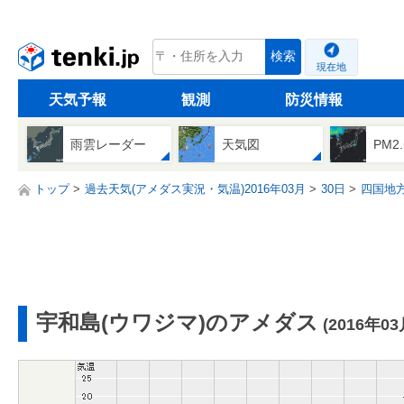
tenki.jp
検索
現在地
天気予報
観測
防災情報
雨雲レーダー
天気図
PM2
トップ
過去天気(アメダス実況・気温)2016年03月
30日
四国地
宇和島(ウワジマ)のアメダス
(2016年03