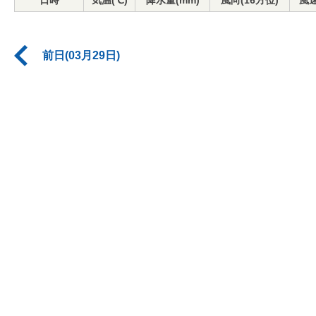
日時
気温(℃)
降水量(mm)
風向(16方位)
風速
前日(03月29日)