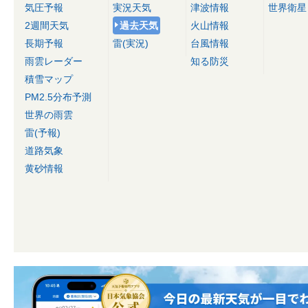
気圧予報
実況天気
津波情報
世界衛星
2週間天気
過去天気
火山情報
長期予報
雷(実況)
台風情報
雨雲レーダー
知る防災
積雪マップ
PM2.5分布予測
世界の雨雲
雷(予報)
道路気象
黄砂情報