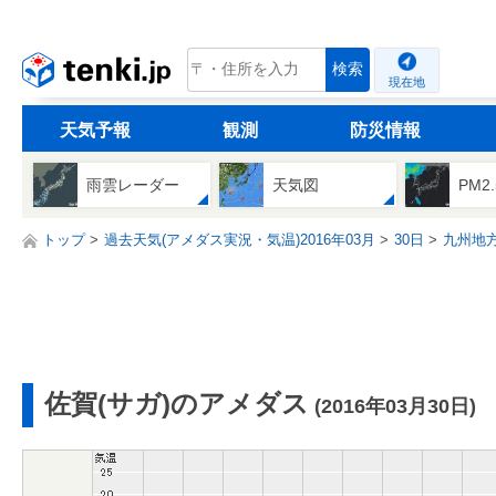
tenki.jp
検索
現在地
天気予報
観測
防災情報
雨雲レーダー
天気図
PM2
トップ
過去天気(アメダス実況・気温)2016年03月
30日
九州地
佐賀(サガ)のアメダス
(2016年03月30日)