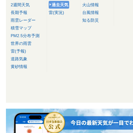
2週間天気
過去天気
火山情報
長期予報
雷(実況)
台風情報
雨雲レーダー
知る防災
積雪マップ
PM2.5分布予測
世界の雨雲
雷(予報)
道路気象
黄砂情報