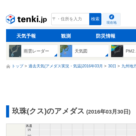
tenki.jp
検索
現在地
天気予報
観測
防災情報
雨雲レーダー
天気図
PM2
トップ
過去天気(アメダス実況・気温)2016年03月
30日
九州地
玖珠(クス)のアメダス
(2016年03月30日)