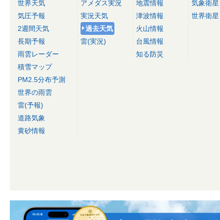
世界天気
アメダス実況
地震情報
気象衛星
気圧予報
実況天気
津波情報
世界衛星
2週間天気
過去天気
火山情報
長期予報
雷(実況)
台風情報
雨雲レーダー
知る防災
積雪マップ
PM2.5分布予測
世界の雨雲
雷(予報)
道路気象
黄砂情報