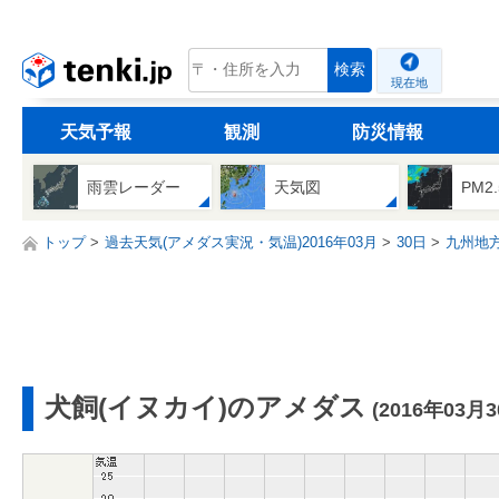
tenki.jp
検索
現在地
天気予報
観測
防災情報
雨雲レーダー
天気図
PM2
トップ
過去天気(アメダス実況・気温)2016年03月
30日
九州地
犬飼(イヌカイ)のアメダス
(2016年03月3