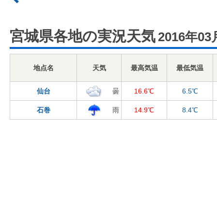
宮城県各地の実況天気
2016年03
地点名
天気
最高気温
最低気温
仙台
曇
16.6℃
6.5℃
石巻
雨
14.9℃
8.4℃