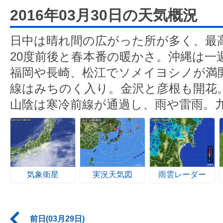
2016年03月30日の天気概況
日中は晴れ間の広がった所が多く、最
20度前後と春本番の暖かさ。沖縄は一
福岡や長崎、松江でソメイヨシノが満
線はみちのく入り。金沢と彦根も開花
山陰は寒冷前線が通過し、雨や雷雨。
気象衛星
実況天気図
雨雲レーダー
前日(03月29日)