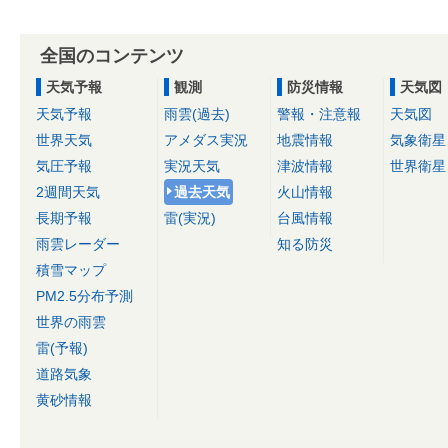
全国のコンテンツ
天気予報
観測
防災情報
天気図
天気予報
雨雲(過去)
警報・注意報
天気図
世界天気
アメダス実況
地震情報
気象衛星
気圧予報
実況天気
津波情報
世界衛星
2週間天気
過去天気
火山情報
長期予報
雷(実況)
台風情報
雨雲レーダー
知る防災
積雪マップ
PM2.5分布予測
世界の雨雲
雷(予報)
道路気象
黄砂情報