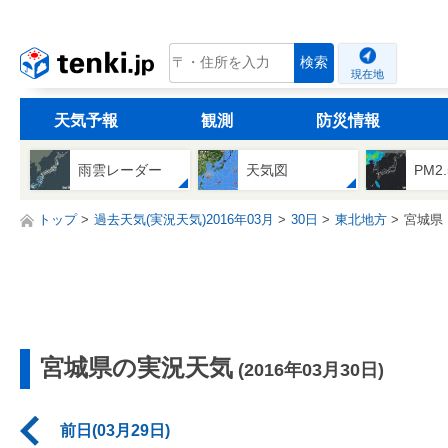
tenki.jp
検索
現在地
天気予報
観測
防災情報
雨雲レーダー
天気図
PM2
トップ
過去天気(実況天気)2016年03月
30日
東北地方
宮城県
宮城県の実況天気
(2016年03月30日)
前日(03月29日)