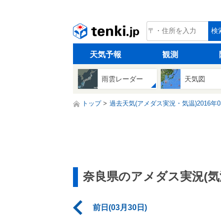
tenki.jp
検
天気予報
観測
雨雲レーダー
天気図
トップ
過去天気(アメダス実況・気温)2016年0
奈良県のアメダス実況(気
前日(03月30日)