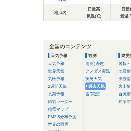
日最高
日最
地点名
気温(℃)
気温(
全国のコンテンツ
天気予報
観測
防災
天気予報
雨雲(過去)
警報・
世界天気
アメダス実況
地震情
気圧予報
実況天気
津波情
2週間天気
過去天気
火山情
長期予報
雷(実況)
台風情
雨雲レーダー
知る防
積雪マップ
PM2.5分布予測
世界の雨雲