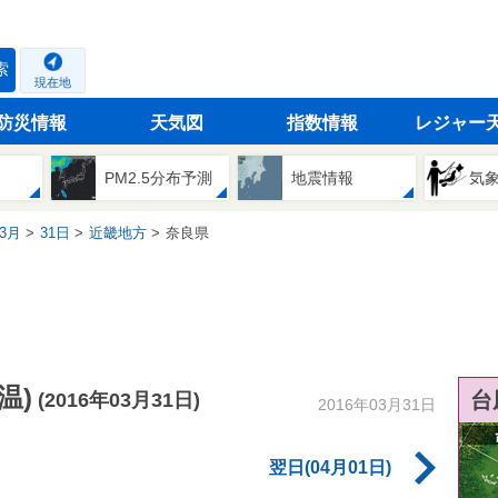
索
現在地
防災情報
天気図
指数情報
レジャー
PM2.5分布予測
地震情報
気
3月
31日
近畿地方
奈良県
温)
台
(2016年03月31日)
2016年03月31日
翌日(04月01日)