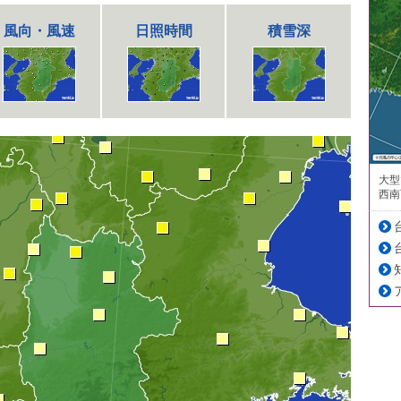
風向・風速
日照時間
積雪深
大型
西南