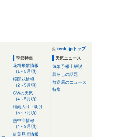
tenki.jpトップ
季節特集
天気ニュース
花粉飛散情報
気象予報士解説
(1～5月頃)
暮らしの話題
桜開花情報
放送局のニュース
(2～5月頃)
特集
GWの天気
(4～5月頃)
梅雨入り・明け
(5～7月頃)
熱中症情報
(4～9月頃)
紅葉見頃情報