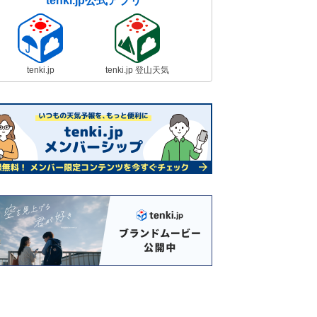
tenki.jp公式アプリ
tenki.jp
tenki.jp 登山天気