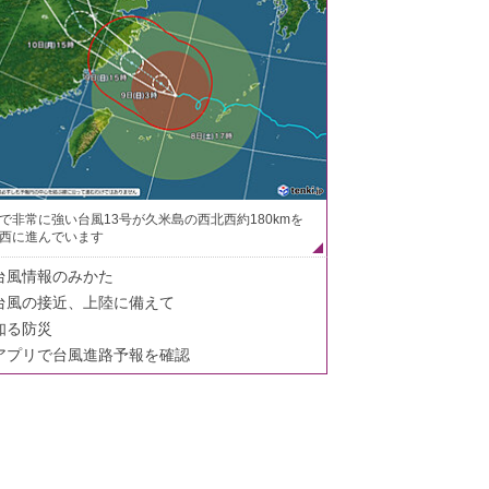
で非常に強い台風13号が久米島の西北西約180kmを
西に進んでいます
台風情報のみかた
台風の接近、上陸に備えて
知る防災
アプリで台風進路予報を確認