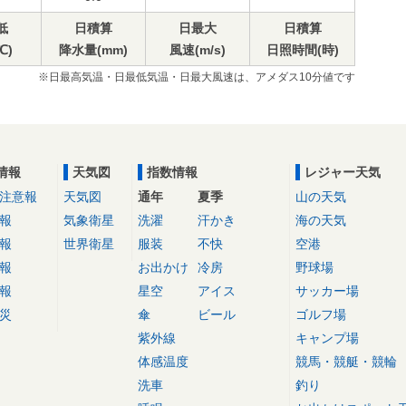
低
日積算
日最大
日積算
℃)
降水量(mm)
風速(m/s)
日照時間(時)
※日最高気温・日最低気温・日最大風速は、アメダス10分値です
情報
天気図
指数情報
レジャー天気
注意報
天気図
通年
夏季
山の天気
報
気象衛星
洗濯
汗かき
海の天気
報
世界衛星
服装
不快
空港
報
お出かけ
冷房
野球場
報
星空
アイス
サッカー場
災
傘
ビール
ゴルフ場
紫外線
キャンプ場
体感温度
競馬・競艇・競輪
洗車
釣り