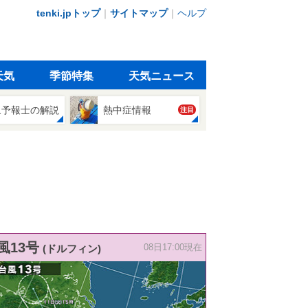
tenki.jpトップ
｜
サイトマップ
｜
ヘルプ
天気
季節特集
天気ニュース
象予報士の解説
熱中症情報
注目
風13号
(ドルフィン)
08日17:00現在