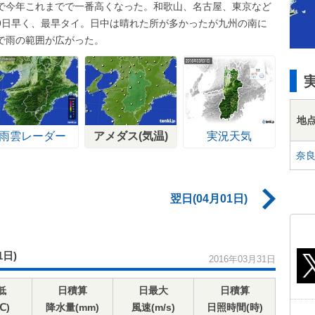
で今年これまでで一番高くなった。和歌山、名古屋、東京など
9日早く、最早タイ。日中は晴れた所が多かったが九州の南に
で雨の範囲が広がった。
地
雨雲レーダー
アメダス(気温)
実況天気
奈
翌日(04月01日)
1日)
2016年03月31日
低
日積算
日最大
日積算
℃)
降水量(mm)
風速(m/s)
日照時間(時)