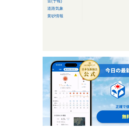
雷(予報)
道路気象
黄砂情報