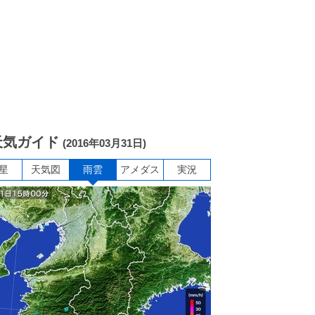
天気ガイド
(2016年03月31日)
星
天気図
雨雲
アメダス
実況