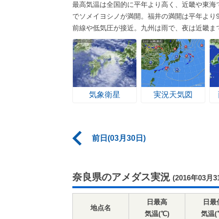
最高気温は全国的に平年より高く、近畿や東海
でソメイヨシノが満開。福井の満開は平年より
前線や低気圧が接近。九州は雨で、夜は近畿ま
気象衛星
実況天気図
前日(03月30日)
奈良県のアメダス実況
(2016年03月3
日最高
日最
地点名
気温(℃)
気温(