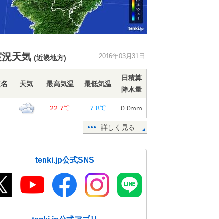
実況天気
2016年03月31日
(近畿地方)
日積算
点名
天気
最高気温
最低気温
降水量
良
22.7℃
7.8℃
0.0
mm
詳しく見る
tenki.jp公式SNS