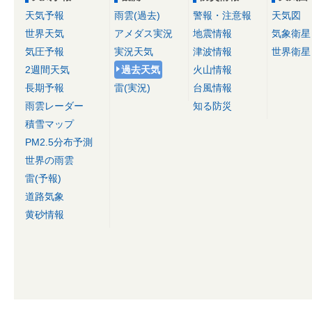
天気予報
雨雲(過去)
警報・注意報
天気図
世界天気
アメダス実況
地震情報
気象衛星
気圧予報
実況天気
津波情報
世界衛星
2週間天気
過去天気
火山情報
長期予報
雷(実況)
台風情報
雨雲レーダー
知る防災
積雪マップ
PM2.5分布予測
世界の雨雲
雷(予報)
道路気象
黄砂情報