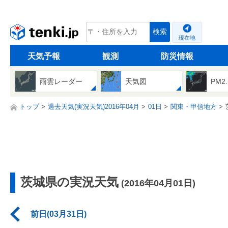
tenki.jp
検索
現在地
天気予報
観測
防災情報
雨雲レーダー
天気図
PM2
トップ
過去天気(実況天気)2016年04月
01日
関東・甲信地方
茨城県の実況天気
(2016年04月01日)
前日(03月31日)