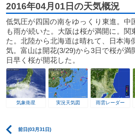
2016年04月01日の天気概況
低気圧が四国の南をゆっくり東進。中
も雨が続いた。大阪は桜が満開に。関
た。北陸から北海道は晴れて、日本海
気。富山は開花(3/29)から3日で桜が
日早く桜が開花した。
気象衛星
実況天気図
雨雲レーダー
前日(03月31日)