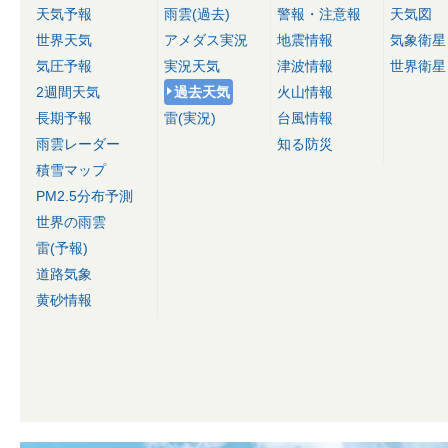
天気予報
雨雲(過去)
警報・注意報
天気図
世界天気
アメダス実況
地震情報
気象衛星
気圧予報
実況天気
津波情報
世界衛星
2週間天気
過去天気
火山情報
長期予報
雷(実況)
台風情報
雨雲レーダー
知る防災
積雪マップ
PM2.5分布予測
世界の雨雲
雷(予報)
道路気象
黄砂情報